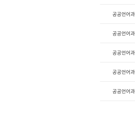
실
어
공공언어과
문
연
구
공공언어과
과
어
문
공공언어과
연
구
공공언어과
과
(사
전
공공언어과
팀)
언
어
정
보
과