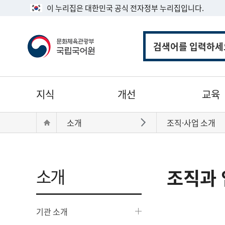
이 누리집은 대한민국 공식 전자정부 누리집입니다.
통
합
검
색
주
지식
개선
교육
메
뉴
현
Home
소개
조직·사업 소개
바로가기
재
위
치:
소개
조직과 
기관 소개