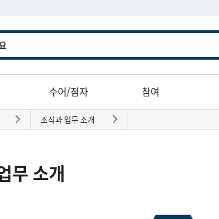
수어/점자
참여
조직과 업무 소개
바로가기
바로가기
업무 소개