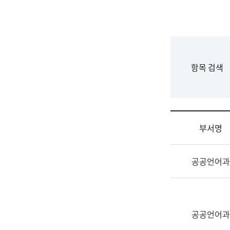
국
립
국
어
원
F
항목 검색
조
o
직
r
도
m
국
어
부서명
원
원
조
장
공공언어과
직
기
및
획
업
연
무
수
소
공공언어과
부
개
기