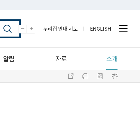
누리집 안내 지도
ENGLISH
전체 
축소
확대
알림
자료
소개
주소 복사
프린트
점자파일 내려받기
점자뷰어 보