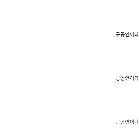
(부
획
서
운
명,
영
직
과
위/
공공언어과
공
직
공
급,
언
전
어
화,
과
담
교
공공언어과
당
육
업
연
무)
수
과
어
문
공공언어과
연
구