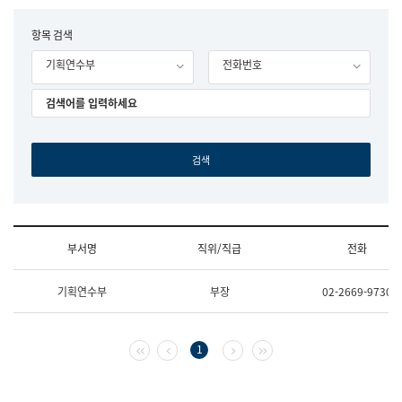
립
국
F
항목 검색
어
o
원
기획연수부
전화번호
r
조
m
직
도
국
어
원
원
장
기
획
연
수
부서명
직위/직급
전화
부
기
조
획
기획연수부
부장
02-2669-9730
직
운
및
영
업
과
무
공
첫 페이지
이전 페이지
다음 페이지
마지막 페이지
1
소
공
개
언
(부
어
서
과