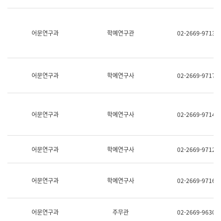
명,
교
직
육
위/
연
직
어문연구과
학예연구관
02-2669-9713
수
급,
과
전
어
화,
문
담
연
당
구
어문연구과
학예연구사
02-2669-9717
업
실
무)
어
문
연
어문연구과
학예연구사
02-2669-9714
구
과
어
문
어문연구과
학예연구사
02-2669-9712
연
구
과
(사
어문연구과
학예연구사
02-2669-9716
전
팀)
언
어
어문연구과
주무관
02-2669-9630
정