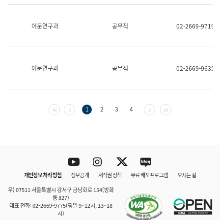
보
과
한
어문연구과
공무직
02-2669-9719
국
어
진
흥
과
어문연구과
공무직
02-2669-9635
수
어
점
자
진
첫 페이지
이전 페이지
다음 페이지
마지막 페이지
1
2
3
4
흥
과
Youtube
Instagram
Twitter
blog
개인정보 처리 방침
정보공개
저작권 정책
무료 배포 프로그램
오시는 길
바로 가기
문체부와 소속기관
우) 07511 서울특별시 강서구 금낭화로 154(방화
동 827)
대표 전화: 02-2669-9775(평일 9~12시, 13~18
시)