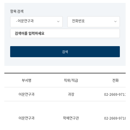
립
국
F
항목 검색
어
o
원
- 어문연구과
전화번호
r
조
m
직
도
국
어
원
원
장
기
획
연
수
부서명
직위/직급
전화
부
기
조
획
어문연구과
과장
02-2669-9711
직
운
및
영
업
과
무
공
소
공
어문연구과
학예연구관
02-2669-9718
개
언
(부
어
서
과