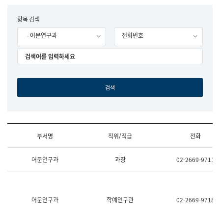
립
국
F
항목 검색
어
o
원
- 어문연구과
전화번호
r
조
m
직
도
국
어
원
원
장
기
획
연
수
부서명
직위/직급
전화
부
기
조
획
어문연구과
과장
02-2669-9711
직
운
및
영
업
과
무
공
소
공
어문연구과
학예연구관
02-2669-9718
개
언
(부
어
서
과