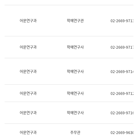
명,
교
직
육
위/
연
직
어문연구과
학예연구관
02-2669-9713
수
급,
과
전
어
화,
문
담
연
당
구
어문연구과
학예연구사
02-2669-9717
업
실
무)
어
문
연
어문연구과
학예연구사
02-2669-9714
구
과
어
문
어문연구과
학예연구사
02-2669-9712
연
구
과
(사
어문연구과
학예연구사
02-2669-9716
전
팀)
언
어
어문연구과
주무관
02-2669-9630
정