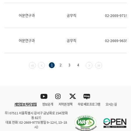
보
과
한
어문연구과
공무직
02-2669-9719
국
어
진
흥
과
어문연구과
공무직
02-2669-9635
수
어
점
자
진
첫 페이지
이전 페이지
다음 페이지
마지막 페이지
1
2
3
4
흥
과
Youtube
Instagram
Twitter
blog
개인정보 처리 방침
정보공개
저작권 정책
무료 배포 프로그램
오시는 길
바로 가기
문체부와 소속기관
우) 07511 서울특별시 강서구 금낭화로 154(방화
동 827)
대표 전화: 02-2669-9775(평일 9~12시, 13~18
시)