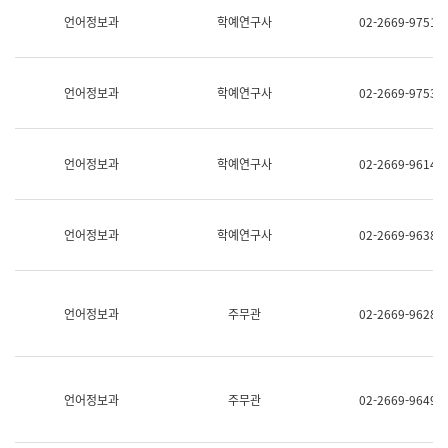
명,
교
언어정보과
학예연구사
02-2669-9751
직
육
위/
연
직
수
급,
과
언어정보과
학예연구사
02-2669-9753
전
어
화,
문
담
연
당
구
언어정보과
학예연구사
02-2669-9614
업
실
무)
어
문
연
언어정보과
학예연구사
02-2669-9638
구
과
어
문
연
언어정보과
주무관
02-2669-9628
구
과
(사
전
팀)
언어정보과
주무관
02-2669-9649
언
어
정