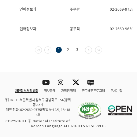
보
과
언어정보과
주무관
02-2669-9759
한
국
어
언어정보과
공무직
02-2669-9650
진
흥
과
수
첫 페이지
이전 페이지
다음 페이지
마지막 페이지
1
2
3
어
점
자
진
흥
과
Youtube
Instagram
Twitter
blog
개인정보 처리 방침
정보공개
저작권 정책
무료 배포 프로그램
오시는 길
바로 가기
문체부와 소속기관
우) 07511 서울특별시 강서구 금낭화로 154(방화
동 827)
대표 전화: 02-2669-9775(평일 9~12시, 13~18
시)
COPYRIGHT ⓒ National Institute of
Korean Language ALL RIGHTS RESERVED.