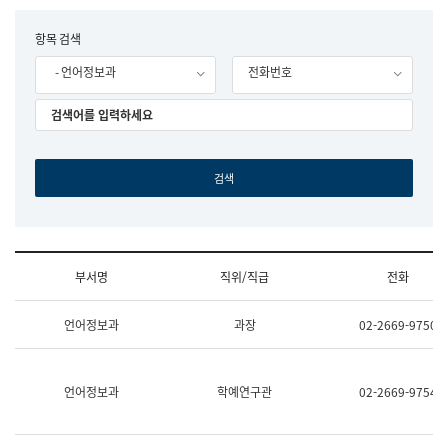
립
국
F
항목 검색
어
o
원
- 언어정보과
전화번호
r
조
m
직
도
국
어
원
원
장
기
획
연
수
부서명
직위/직급
전화
부
기
조
획
언어정보과
과장
02-2669-9750
직
운
및
영
업
과
무
공
언어정보과
학예연구관
02-2669-9754
소
공
개
언
(부
어
서
과