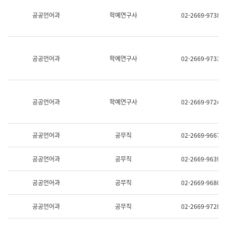
명,
교
공공언어과
학예연구사
02-2669-9738
직
육
위/
연
직
수
급,
과
전
어
공공언어과
학예연구사
02-2669-9733
화,
문
담
연
당
구
업
실
무)
어
공공언어과
학예연구사
02-2669-9724
문
연
구
과
공공언어과
공무직
02-2669-9667
어
문
연
공공언어과
공무직
02-2669-9639
구
과
(사
공공언어과
공무직
02-2669-9680
전
팀)
언
공공언어과
공무직
02-2669-9728
어
정