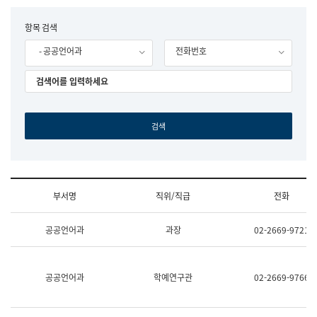
립
국
F
항목 검색
어
o
원
- 공공언어과
전화번호
r
조
m
직
도
국
어
원
원
장
기
획
연
수
부서명
직위/직급
전화
부
기
조
획
공공언어과
과장
02-2669-9721
직
운
및
영
업
과
무
공
공공언어과
학예연구관
02-2669-9766
소
공
개
언
(부
어
서
과