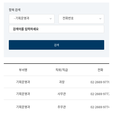
립
국
F
항목 검색
어
o
원
- 기획운영과
전화번호
r
조
m
직
도
국
어
원
원
장
기
획
연
수
부서명
직위/직급
전화
부
기
조
획
기획운영과
과장
02-2669-9770
직
운
및
영
업
과
기획운영과
사무관
02-2669-9772
무
공
소
공
개
언
기획운영과
주무관
02-2669-9774
(부
어
서
과