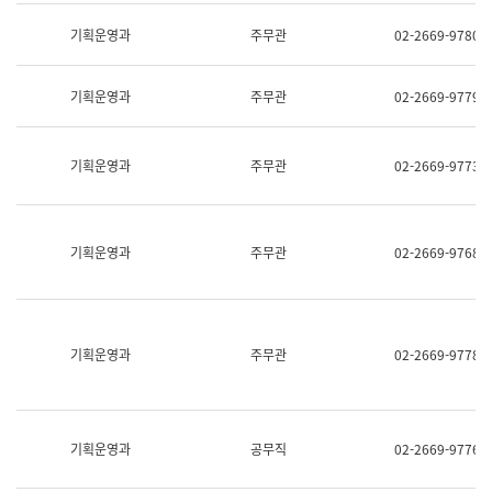
명,
교
직
기획운영과
주무관
02-2669-9780
육
위/
연
직
수
급,
과
기획운영과
주무관
02-2669-9779
전
어
화,
문
담
연
당
기획운영과
주무관
02-2669-9773
구
업
실
무)
어
문
연
기획운영과
주무관
02-2669-9768
구
과
어
문
연
구
기획운영과
주무관
02-2669-9778
과
(사
전
팀)
언
기획운영과
공무직
02-2669-9776
어
정