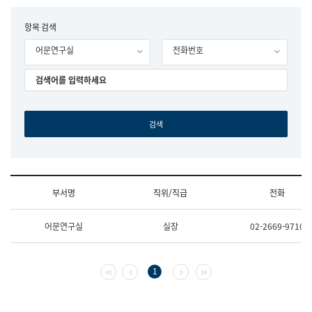
립
국
F
항목 검색
어
o
원
어문연구실
전화번호
r
조
m
직
도
국
어
원
원
장
기
획
연
수
부서명
직위/직급
전화
부
기
조
획
어문연구실
실장
02-2669-9710
직
운
및
영
업
과
무
공
첫 페이지
이전 페이지
다음 페이지
마지막 페이지
1
소
공
개
언
(부
어
서
과