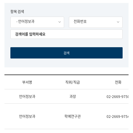
립
국
F
항목 검색
어
o
원
- 언어정보과
전화번호
r
조
m
직
도
국
어
원
원
장
기
획
연
수
부서명
직위/직급
전화
부
기
조
획
언어정보과
과장
02-2669-9750
직
운
및
영
업
과
무
공
언어정보과
학예연구관
02-2669-9754
소
공
개
언
(부
어
서
과