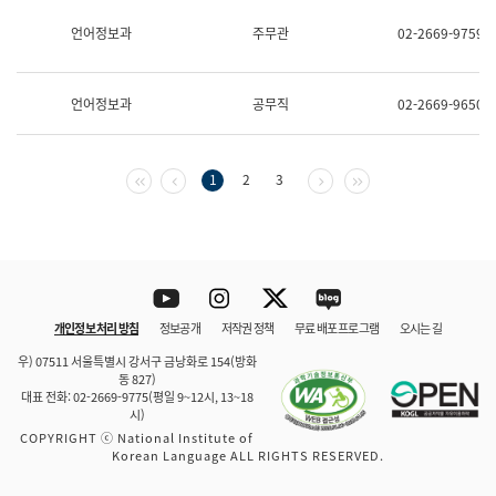
보
과
언어정보과
주무관
02-2669-9759
한
국
어
언어정보과
공무직
02-2669-9650
진
흥
과
수
첫 페이지
이전 페이지
다음 페이지
마지막 페이지
1
2
3
어
점
자
진
흥
과
Youtube
Instagram
Twitter
blog
개인정보 처리 방침
정보공개
저작권 정책
무료 배포 프로그램
오시는 길
바로 가기
문체부와 소속기관
우) 07511 서울특별시 강서구 금낭화로 154(방화
동 827)
대표 전화: 02-2669-9775(평일 9~12시, 13~18
시)
COPYRIGHT ⓒ National Institute of
Korean Language ALL RIGHTS RESERVED.