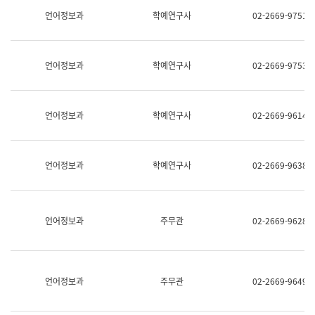
명,
교
언어정보과
학예연구사
02-2669-9751
직
육
위/
연
직
수
급,
과
언어정보과
학예연구사
02-2669-9753
전
어
화,
문
담
연
당
구
언어정보과
학예연구사
02-2669-9614
업
실
무)
어
문
연
언어정보과
학예연구사
02-2669-9638
구
과
어
문
연
언어정보과
주무관
02-2669-9628
구
과
(사
전
팀)
언어정보과
주무관
02-2669-9649
언
어
정