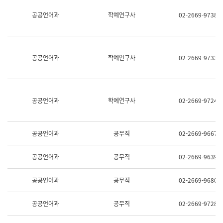
명,
교
공공언어과
학예연구사
02-2669-9738
직
육
위/
연
직
수
급,
과
전
어
공공언어과
학예연구사
02-2669-9733
화,
문
담
연
당
구
업
실
무)
어
공공언어과
학예연구사
02-2669-9724
문
연
구
과
공공언어과
공무직
02-2669-9667
어
문
연
공공언어과
공무직
02-2669-9639
구
과
(사
공공언어과
공무직
02-2669-9680
전
팀)
언
공공언어과
공무직
02-2669-9728
어
정