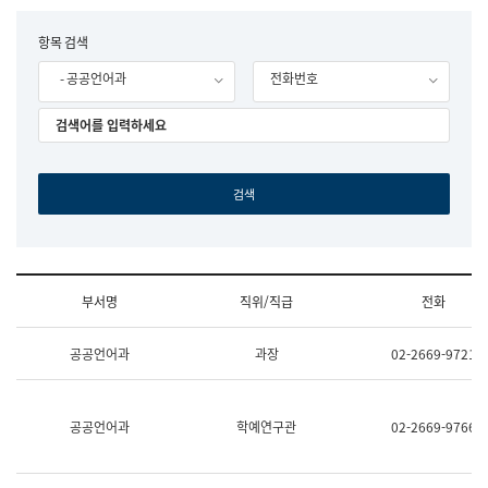
립
국
F
항목 검색
어
o
원
- 공공언어과
전화번호
r
조
m
직
도
국
어
원
원
장
기
획
연
수
부서명
직위/직급
전화
부
기
조
획
공공언어과
과장
02-2669-9721
직
운
및
영
업
과
무
공
공공언어과
학예연구관
02-2669-9766
소
공
개
언
(부
어
서
과