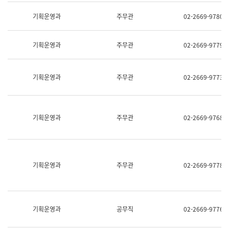
명,
교
직
기획운영과
주무관
02-2669-9780
육
위/
연
직
수
급,
과
기획운영과
주무관
02-2669-9779
전
어
화,
문
담
연
당
기획운영과
주무관
02-2669-9773
구
업
실
무)
어
문
연
기획운영과
주무관
02-2669-9768
구
과
어
문
연
구
기획운영과
주무관
02-2669-9778
과
(사
전
팀)
언
기획운영과
공무직
02-2669-9776
어
정