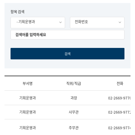
립
국
F
항목 검색
어
o
원
- 기획운영과
전화번호
r
조
m
직
도
국
어
원
원
장
기
획
연
수
부서명
직위/직급
전화
부
기
조
획
기획운영과
과장
02-2669-9770
직
운
및
영
업
과
기획운영과
사무관
02-2669-9772
무
공
소
공
개
언
기획운영과
주무관
02-2669-9774
(부
어
서
과