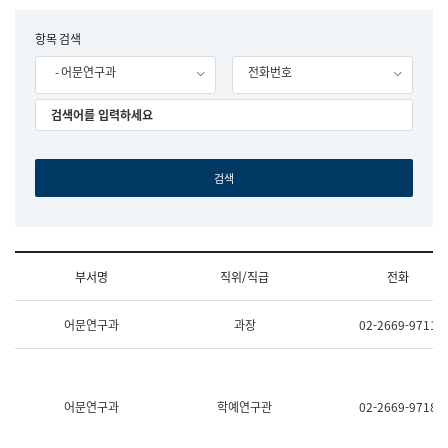
립
국
F
항목 검색
어
o
원
- 어문연구과
전화번호
r
조
m
직
도
국
어
원
원
장
기
획
연
수
부서명
직위/직급
전화
부
기
조
획
어문연구과
과장
02-2669-9711
직
운
및
영
업
과
무
공
소
공
어문연구과
학예연구관
02-2669-9718
개
언
(부
어
서
과