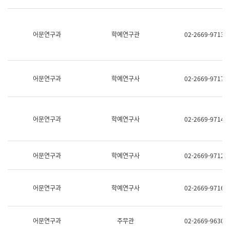
명,
교
직
육
위/
연
직
어문연구과
학예연구관
02-2669-9713
수
급,
과
전
어
화,
문
담
연
당
구
어문연구과
학예연구사
02-2669-9717
업
실
무)
어
문
연
어문연구과
학예연구사
02-2669-9714
구
과
어
문
어문연구과
학예연구사
02-2669-9712
연
구
과
(사
어문연구과
학예연구사
02-2669-9716
전
팀)
언
어
어문연구과
주무관
02-2669-9630
정