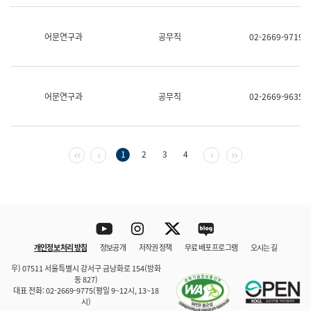
보
과
한
어문연구과
공무직
02-2669-9719
국
어
진
흥
과
어문연구과
공무직
02-2669-9635
수
어
점
자
진
첫 페이지
이전 페이지
다음 페이지
마지막 페이지
1
2
3
4
흥
과
Youtube
Instagram
Twitter
blog
개인정보 처리 방침
정보공개
저작권 정책
무료 배포 프로그램
오시는 길
바로 가기
문체부와 소속기관
우) 07511 서울특별시 강서구 금낭화로 154(방화
동 827)
대표 전화: 02-2669-9775(평일 9~12시, 13~18
시)