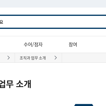
수어/점자
참여
조직과 업무 소개
바로가기
바로가기
업무 소개