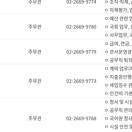
주무관
02-2669-9774
ㅇ 조직·직제,
ㅇ 자체평가,
ㅇ 예산 관련 
주무관
02-2669-9780
ㅇ 국회 업무
ㅇ 서무업무,
ㅇ 급여, 연금
주무관
02-2669-9779
ㅇ 관서운영경비
ㅇ 공무직 퇴직
ㅇ 계약 업무(
ㅇ 지출원인행위
주무관
02-2669-9773
ㅇ 세입징수 
ㅇ 인건비·기
ㅇ 청사 및 시
ㅇ 공무직 관리
주무관
02-2669-9768
ㅇ 국어원 청
ㅇ 시설 안전 