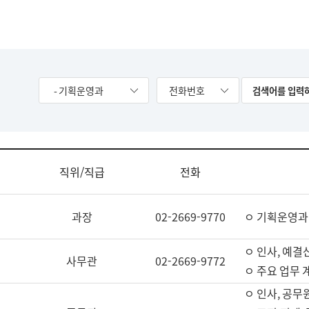
- 기획운영과
전화번호
직위/직급
전화
과장
02-2669-9770
ㅇ 기획운영과
ㅇ 인사, 예결산
사무관
02-2669-9772
ㅇ 주요 업무 
ㅇ 인사, 공무