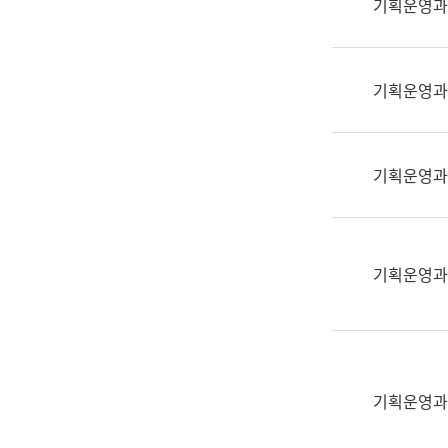
기획운영과
(부
획
서
운
명,
영
직
기획운영과
과
위/
공
직
공
급,
언
기획운영과
전
어
화,
과
담
교
당
육
기획운영과
업
연
무)
수
과
어
문
기획운영과
연
구