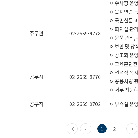
ㅇ 주차장 운
ㅇ 을지연습 
ㅇ 국민신문고,
ㅇ 회의실 관리
주무관
02-2669-9778
ㅇ 물품 관리,
ㅇ 보안 및 당
ㅇ 상조회 운
ㅇ 교육훈련관
ㅇ 선택적 복지
공무직
02-2669-9776
ㅇ 공용차량 관
ㅇ 서무 지원(
공무직
02-2669-9702
ㅇ 부속실 운
첫 페이지
이전 페이지
1
2