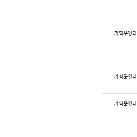
실
어
문
연
구
기획운영과
과
어
문
연
구
과
기획운영과
(사
전
팀)
기획운영과
언
어
정
보
과