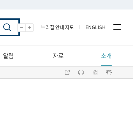
누리집 안내 지도
ENGLISH
전체 
축소
확대
알림
자료
소개
주소 복사
프린트
점자파일 내려받기
점자뷰어 보