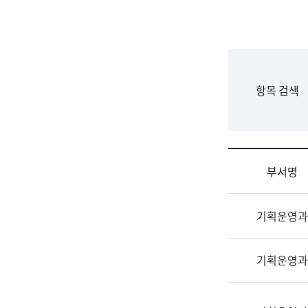
국
립
국
어
원
F
항목 검색
조
o
직
r
도
m
국
어
부서명
원
원
조
장
기획운영과
직
기
및
획
업
연
기획운영과
무
수
소
부
개
기