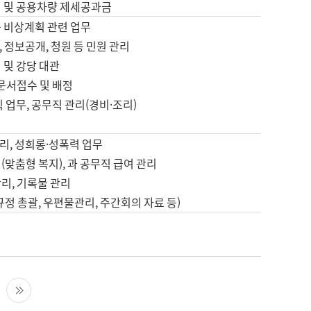
영 및 공용차량 제세공과금
등 비상계획 관련 업무
 정보공개, 청원 등 민원 관리
 및 강당 대관
 문서접수 및 배정
직 업무, 공무직 관리(경비·조리)
영
리, 성희롱·성폭력 업무
(맞춤형 복지), 과 공무직 급여 관리
리, 기록물 관리
규정 총괄, 우편물관리, 주간회의 자료 등)
영
다음 페이지
마지막 페이지