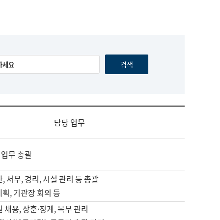
담당 업무
 업무 총괄
, 서무, 경리, 시설 관리 등 총괄
계획, 기관장 회의 등
원 채용, 상훈·징계, 복무 관리