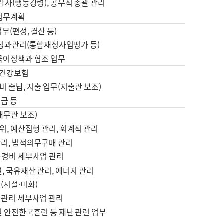
 감사(행동강령), 공무직 총괄 관리
 업무계획
업무(편성, 결산 등)
, 성과관리(통합재정사업평가 등)
 국어정책과 협조 업무
, 건강보험
 출납, 지출 업무(지출관 보조)
금 등
재무관 보조)
, 예산집행 관리, 회계직 관리
관리, 법적의무구매 관리
본경비 세부사업 관리
설, 국유재산 관리, 에너지 관리
(시설·미화)
사관리 세부사업 관리
및 안전한국훈련 등 재난 관련 업무