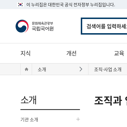
이 누리집은 대한민국 공식 전자정부 누리집입니다.
통
합
검
색
주
지식
개선
교육
메
뉴
현
Home
소개
조직·사업 소개
바로가기
재
위
치:
소개
조직과 
기관 소개