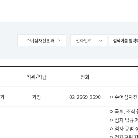
- 수어점자진흥과
전화번호
직위/직급
전화
과
과장
02-2669-9690
ㅇ 수어점자진
ㅇ 국회, 조직 
ㅇ 점자 법규 
ㅇ 점자 규범 
ㅇ 점자교원 