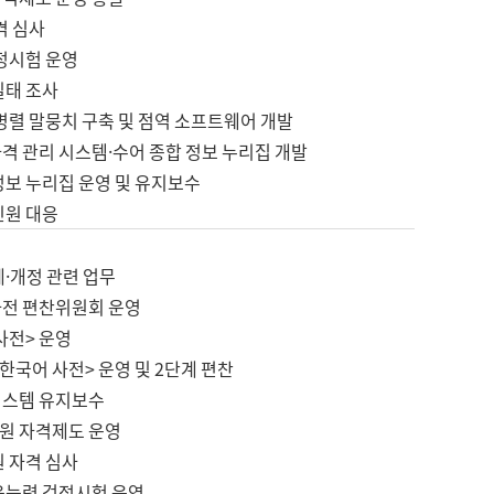
격 심사
검정시험 운영
실태 조사
병렬 말뭉치 구축 및 점역 소프트웨어 개발
격 관리 시스템·수어 종합 정보 누리집 개발
정보 누리집 운영 및 유지보수
민원 대응
제·개정 관련 업무
사전 편찬위원회 운영
사전> 운영
한국어 사전> 운영 및 2단계 편찬
시스템 유지보수
원 자격제도 운영
원 자격 심사
육능력 검정시험 운영