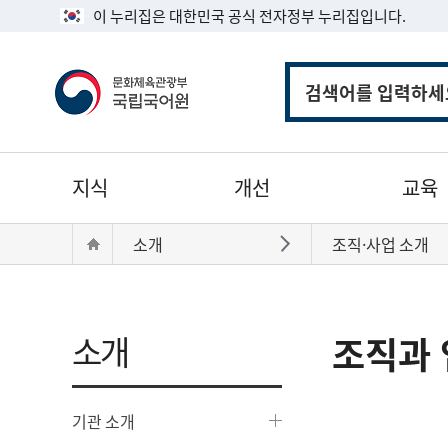
이 누리집은 대한민국 공식 전자정부 누리집입니다.
통
합
검
색
주
지식
개선
교육
메
뉴
현
Home
소개
조직·사업 소개
바로가기
재
위
치:
소개
조직과 
기관 소개