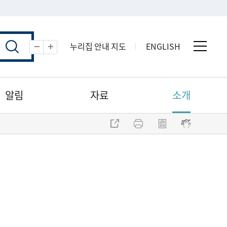
누리집 안내 지도
ENGLISH
전체 
축소
확대
알림
자료
소개
주소 복사
프린트
점자파일 내려받기
점자뷰어 보