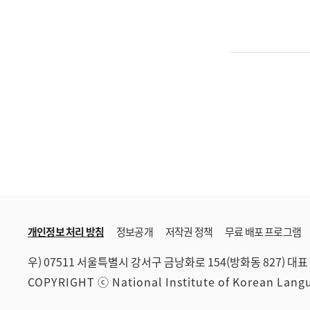
개인정보 처리 방침
정보공개
저작권 정책
무료 배포 프로그램
우) 07511 서울특별시 강서구 금낭화로 154(방화동 827)
대표 
COPYRIGHT ⓒ National Institute of Korean Lan