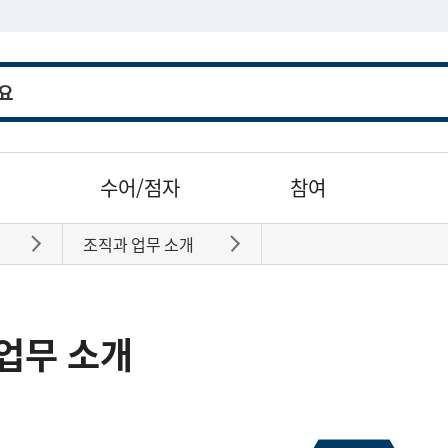
수어/점자
참여
조직과 업무 소개
바로가기
바로가기
업무 소개