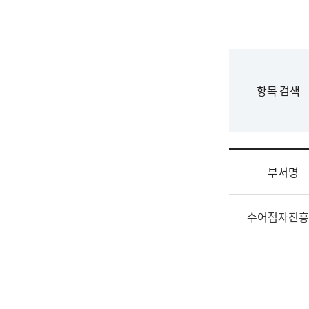
국
립
국
어
원
F
항목 검색
조
o
직
r
도
m
국
어
부서명
원
원
조
장
수어점자진흥
직
기
및
획
업
연
무
수
소
부
개
기