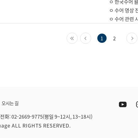
ㅇ 한국수어 활
ㅇ 수어 영상 
ㅇ 수어 관련 
첫 페이지
이전 페이지
1
2
Yout
오시는 길
전화: 02-2669-9775(평일 9~12시, 13~18시)
guage ALL RIGHTS RESERVED.