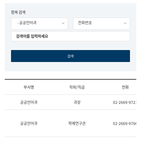
립
국
F
항목 검색
어
o
원
- 공공언어과
전화번호
r
조
m
직
도
국
어
원
원
장
기
획
연
수
부서명
직위/직급
전화
부
기
조
획
공공언어과
과장
02-2669-9721
직
운
및
영
업
과
무
공
공공언어과
학예연구관
02-2669-9766
소
공
개
언
(부
어
서
과