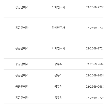
명,
교
공공언어과
학예연구사
02-2669-9738
직
육
위/
연
직
수
급,
과
전
어
공공언어과
학예연구사
02-2669-9733
화,
문
담
연
당
구
업
실
무)
어
공공언어과
학예연구사
02-2669-9724
문
연
구
과
공공언어과
공무직
02-2669-9667
어
문
연
공공언어과
공무직
02-2669-9639
구
과
(사
공공언어과
공무직
02-2669-9680
전
팀)
언
공공언어과
공무직
02-2669-9728
어
정