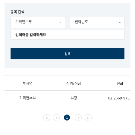
립
국
F
항목 검색
어
o
원
기획연수부
전화번호
r
조
m
직
도
국
어
원
원
장
기
획
연
수
부서명
직위/직급
전화
부
기
조
획
기획연수부
부장
02-2669-9730
직
운
및
영
업
과
무
공
첫 페이지
이전 페이지
다음 페이지
마지막 페이지
1
소
공
개
언
(부
어
서
과