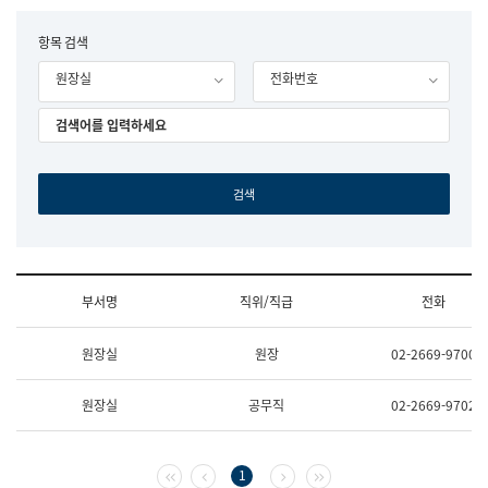
립
국
F
항목 검색
어
o
원
원장실
전화번호
r
조
m
직
도
국
어
원
원
장
기
획
연
수
부서명
직위/직급
전화
부
기
조
획
원장실
원장
02-2669-9700
직
운
및
영
업
과
원장실
공무직
02-2669-9702
무
공
소
공
개
언
(부
어
첫 페이지
이전 페이지
다음 페이지
마지막 페이지
1
서
과