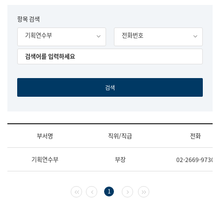
립
국
F
항목 검색
어
o
원
기획연수부
전화번호
r
조
m
직
도
국
어
원
원
장
기
획
연
수
부서명
직위/직급
전화
부
기
조
획
기획연수부
부장
02-2669-9730
직
운
및
영
업
과
무
공
첫 페이지
이전 페이지
다음 페이지
마지막 페이지
1
소
공
개
언
(부
어
서
과