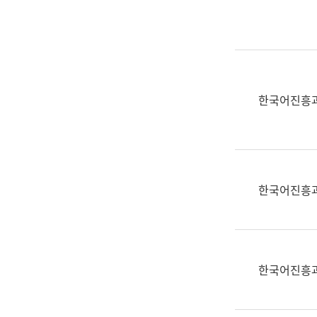
실
어
문
연
구
과
한국어진흥
어
문
연
구
과
한국어진흥
(사
전
팀)
언
어
한국어진흥
정
보
과