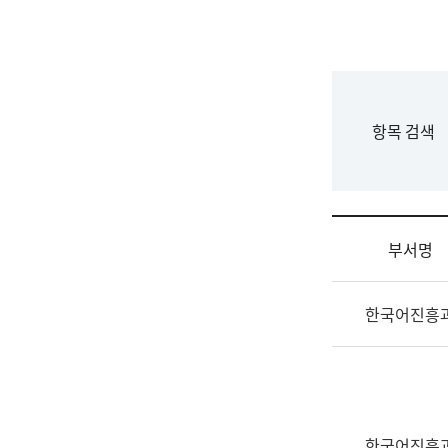
국
립
국
어
원
F
항목 검색
조
o
직
r
도
m
국
어
부서명
원
원
조
장
한국어진흥
직
기
및
획
업
연
무
수
소
부
개
기
한국어진흥