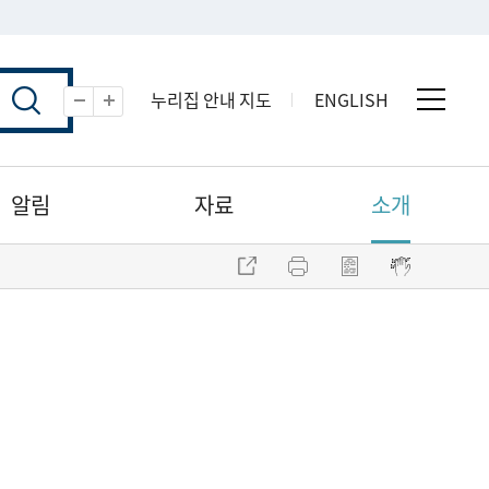
누리집 안내 지도
ENGLISH
전체 
축소
확대
알림
자료
소개
주소 복사
프린트
점자파일 내려받기
점자뷰어 보