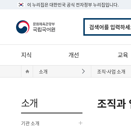
이 누리집은 대한민국 공식 전자정부 누리집입니다.
통
합
검
색
주
지식
개선
교육
메
뉴
현
Home
소개
조직·사업 소개
바로가기
재
위
치:
소개
조직과 
기관 소개