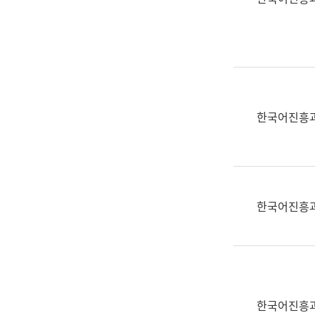
(부
획
서
운
명,
영
직
과
위/
공
직
공
급,
언
한국어진흥
전
어
화,
과
담
교
당
육
업
연
한국어진흥
무)
수
과
어
문
연
구
한국어진흥