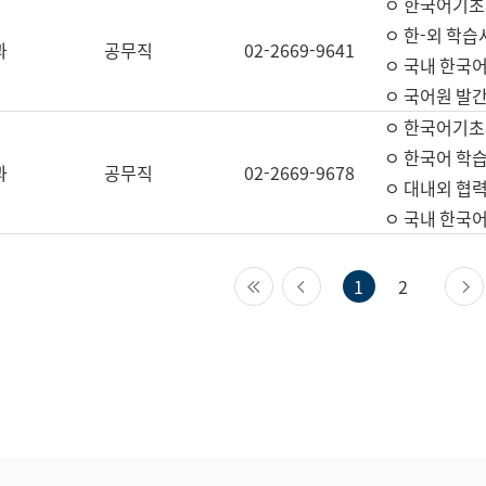
ㅇ 한국어기초
ㅇ 한-외 학습
과
공무직
02-2669-9641
ㅇ 국내 한국
ㅇ 국어원 발간
ㅇ 한국어기초
ㅇ 한국어 학
과
공무직
02-2669-9678
ㅇ 대내외 협력
ㅇ 국내 한국
첫 페이지
이전 페이지
1
2