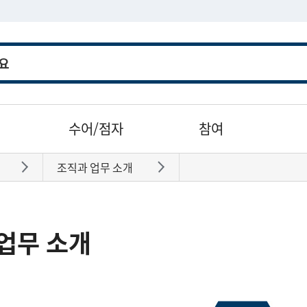
수어/점자
참여
조직과 업무 소개
바로가기
바로가기
업무 소개