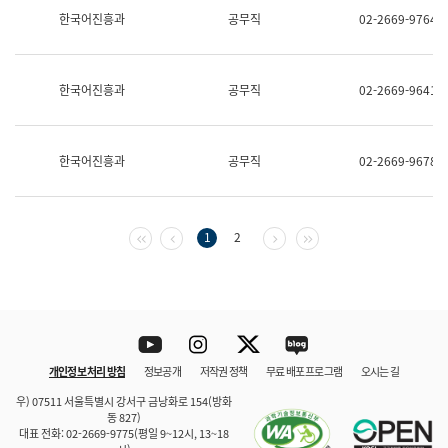
보
한국어진흥과
공무직
02-2669-9764
과
한
국
어
한국어진흥과
공무직
02-2669-9641
진
흥
과
수
한국어진흥과
공무직
02-2669-9678
어
점
자
진
흥
첫 페이지
이전 페이지
다음 페이지
마지막 페이지
1
2
과
Youtube
Instagram
Twitter
blog
개인정보 처리 방침
정보공개
저작권 정책
무료 배포 프로그램
오시는 길
바로 가기
문체부와 소속기관
우) 07511 서울특별시 강서구 금낭화로 154(방화
동 827)
대표 전화: 02-2669-9775(평일 9~12시, 13~18