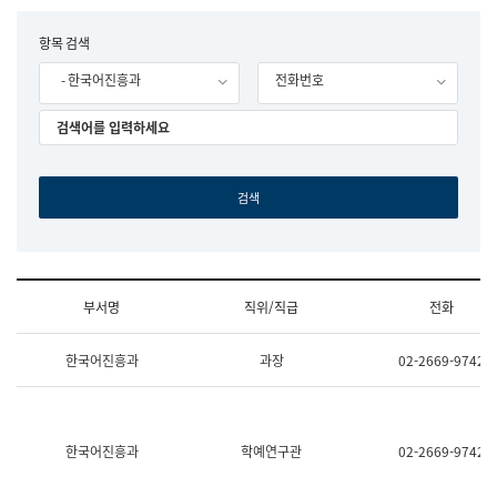
립
국
F
항목 검색
어
o
원
- 한국어진흥과
전화번호
r
조
m
직
도
국
어
원
원
장
기
획
연
수
부서명
직위/직급
전화
부
기
조
획
한국어진흥과
과장
02-2669-9742
직
운
및
영
업
과
무
공
소
공
한국어진흥과
학예연구관
02-2669-9742
개
언
(부
어
서
과