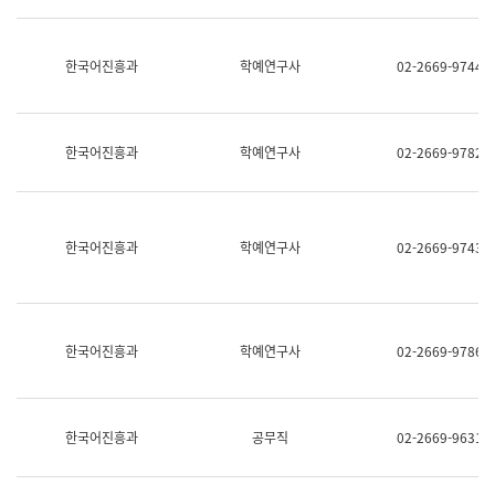
명,
교
직
육
위/
연
한국어진흥과
학예연구사
02-2669-9744
직
수
급,
과
전
어
화,
문
담
연
한국어진흥과
학예연구사
02-2669-9782
당
구
업
실
무)
어
문
연
한국어진흥과
학예연구사
02-2669-9743
구
과
어
문
연
한국어진흥과
학예연구사
02-2669-9786
구
과
(사
전
팀)
한국어진흥과
공무직
02-2669-9631
언
어
정