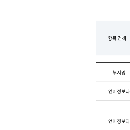
국
립
국
어
원
F
항목 검색
조
o
직
r
도
m
국
어
부서명
원
원
조
장
언어정보과
직
기
및
획
업
연
무
수
소
언어정보과
부
개
기