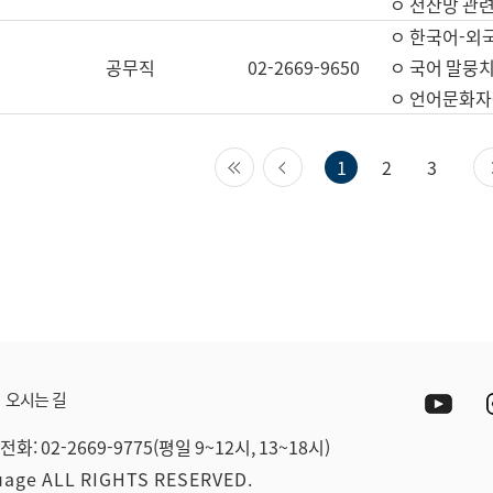
ㅇ 전산망 관련
ㅇ 한국어-외
공무직
02-2669-9650
ㅇ 국어 말뭉치
ㅇ 언어문화자원
첫 페이지
이전 페이지
1
2
3
Yout
오시는 길
전화: 02-2669-9775(평일 9~12시, 13~18시)
guage ALL RIGHTS RESERVED.