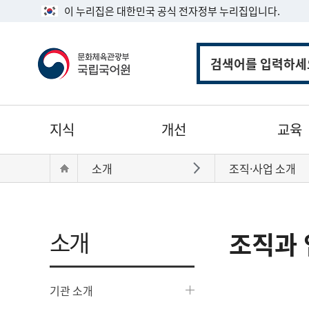
이 누리집은 대한민국 공식 전자정부 누리집입니다.
통
합
검
색
주
지식
개선
교육
메
뉴
현
Home
소개
조직·사업 소개
바로가기
재
위
치:
소개
조직과 
기관 소개