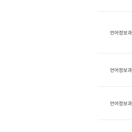
(부
획
서
운
명,
영
직
과
위/
언어정보과
공
직
공
급,
언
전
어
화,
과
담
교
언어정보과
당
육
업
연
무)
수
과
언어정보과
어
문
연
구