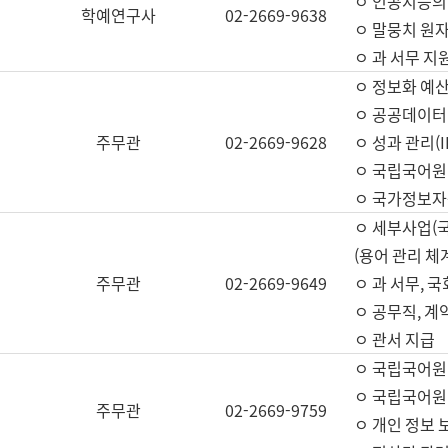
ㅇ 인공지능의
학예연구사
02-2669-9638
ㅇ 말뭉치 원자
ㅇ 과 서무 지
ㅇ 정보화 예산
ㅇ 공공데이터 
주무관
02-2669-9628
ㅇ 성과 관리(
ㅇ 국립국어원
ㅇ 국가정보자
ㅇ 세부사업(
(용어 관리 체
주무관
02-2669-9649
ㅇ 과 서무, 
ㅇ 공무직, 계
ㅇ 관서 지급
ㅇ 국립국어원
ㅇ 국립국어원
주무관
02-2669-9759
ㅇ 개인 정보 