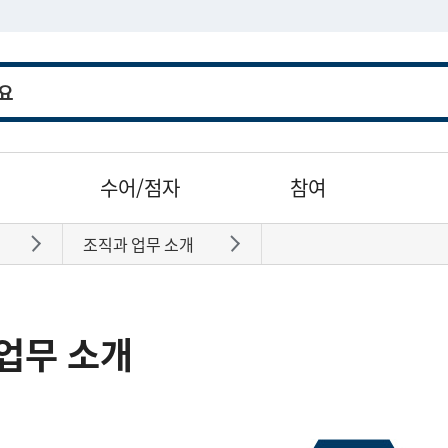
수어/점자
참여
조직과 업무 소개
바로가기
바로가기
업무 소개