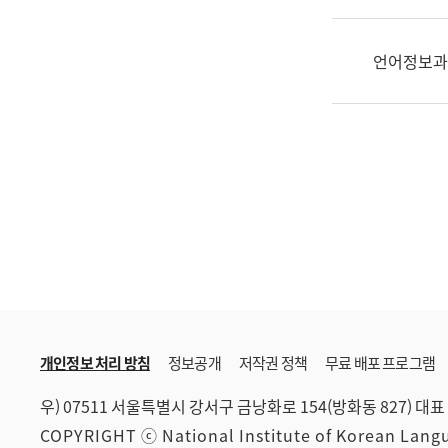
한
국
어
언어정보과
진
흥
과
수
어
점
자
진
흥
과
개인정보 처리 방침
정보공개
저작권 정책
무료 배포 프로그램
우) 07511 서울특별시 강서구 금낭화로 154(방화동 827)
대표 
COPYRIGHT ⓒ National Institute of Korean Lan