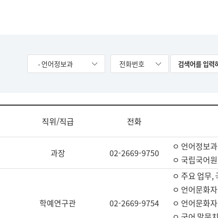
- 언어정보과
전화번호
직위/직급
전화
ㅇ 언어정보과
과장
02-2669-9750
ㅇ 국립국어원
ㅇ 주요 업무,
ㅇ 언어문화자
학예연구관
02-2669-9754
ㅇ 언어문화자
ㅇ 국어 말뭉치