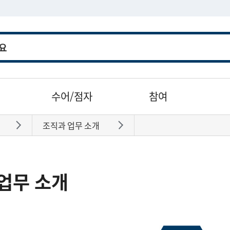
수어/점자
참여
조직과 업무 소개
바로가기
바로가기
업무 소개