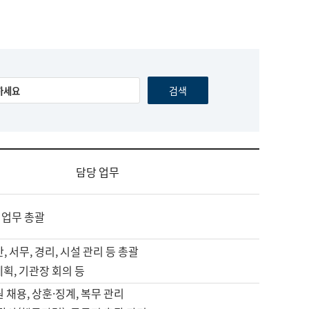
담당 업무
 업무 총괄
, 서무, 경리, 시설 관리 등 총괄
계획, 기관장 회의 등
원 채용, 상훈·징계, 복무 관리