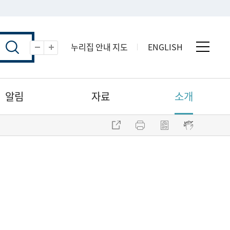
누리집 안내 지도
ENGLISH
전체 
축소
확대
알림
자료
소개
주소 복사
프린트
점자파일 내려받기
점자뷰어 보