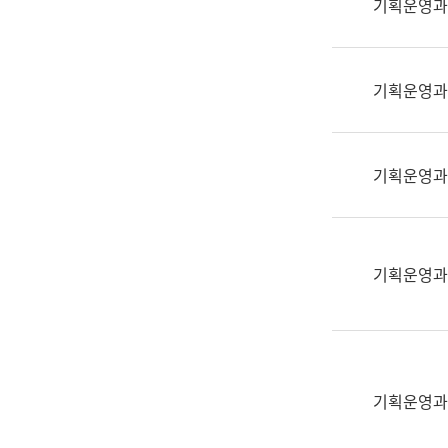
기획운영과
(부
획
서
운
명,
영
직
기획운영과
과
위/
공
직
공
급,
언
기획운영과
전
어
화,
과
담
교
당
육
기획운영과
업
연
무)
수
과
어
문
기획운영과
연
구