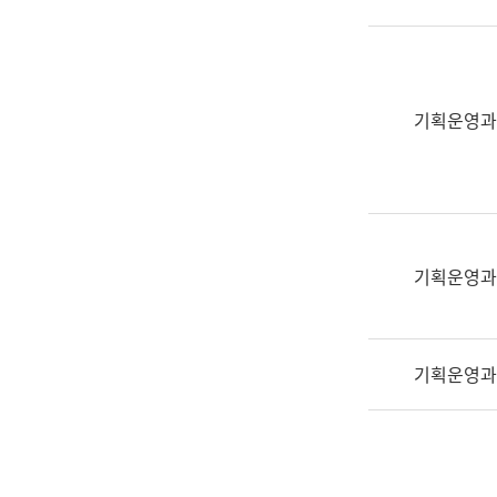
실
어
문
연
구
기획운영과
과
어
문
연
구
과
기획운영과
(사
전
팀)
기획운영과
언
어
정
보
과