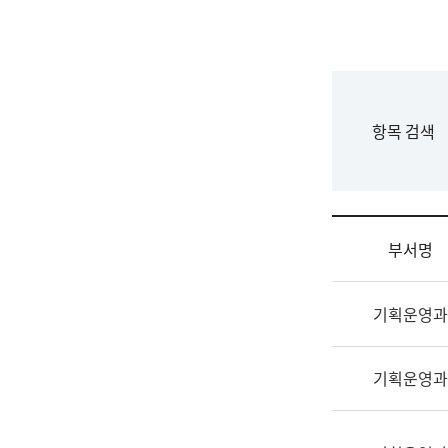
국
립
국
어
원
F
항목 검색
조
o
직
r
도
m
국
어
부서명
원
원
조
장
기획운영과
직
기
및
획
업
연
기획운영과
무
수
소
부
개
기