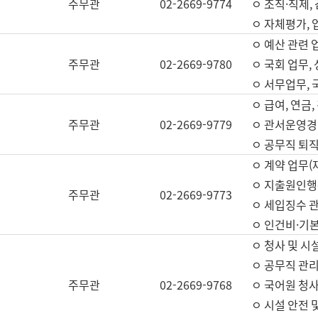
주무관
02-2669-9774
ㅇ 조직·직제,
ㅇ 자체평가,
ㅇ 예산 관련 
주무관
02-2669-9780
ㅇ 국회 업무
ㅇ 서무업무,
ㅇ 급여, 연금
주무관
02-2669-9779
ㅇ 관서운영경비
ㅇ 공무직 퇴직
ㅇ 계약 업무(
ㅇ 지출원인행위
주무관
02-2669-9773
ㅇ 세입징수 
ㅇ 인건비·기
ㅇ 청사 및 시
ㅇ 공무직 관리
주무관
02-2669-9768
ㅇ 국어원 청
ㅇ 시설 안전 