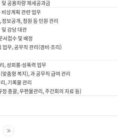
영 및 공용차량 제세공과금
등 비상계획 관련 업무
 정보공개, 청원 등 민원 관리
 및 강당 대관
 문서접수 및 배정
직 업무, 공무직 관리(경비·조리)
영
리, 성희롱·성폭력 업무
(맞춤형 복지), 과 공무직 급여 관리
리, 기록물 관리
규정 총괄, 우편물관리, 주간회의 자료 등)
영
다음 페이지
마지막 페이지