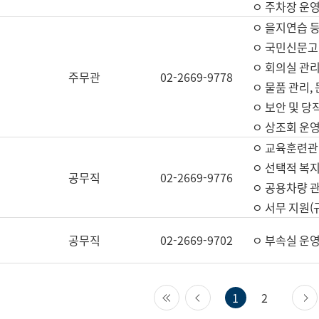
ㅇ 주차장 운
ㅇ 을지연습 
ㅇ 국민신문고,
ㅇ 회의실 관리
주무관
02-2669-9778
ㅇ 물품 관리,
ㅇ 보안 및 당
ㅇ 상조회 운
ㅇ 교육훈련관
ㅇ 선택적 복지
공무직
02-2669-9776
ㅇ 공용차량 관
ㅇ 서무 지원(
공무직
02-2669-9702
ㅇ 부속실 운
첫 페이지
이전 페이지
1
2