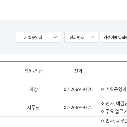
- 기획운영과
전화번호
직위/직급
전화
과장
02-2669-9770
ㅇ 기획운영과
ㅇ 인사, 예결산
사무관
02-2669-9772
ㅇ 주요 업무 
ㅇ 인사, 공무