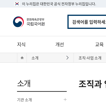
이 누리집은 대한민국 공식 전자정부 누리집입니다.
통
합
검
색
주
지식
개선
교육
메
뉴
현
Home
소개
조직·사업 소개
바로가기
재
위
치:
소개
조직과 
기관 소개