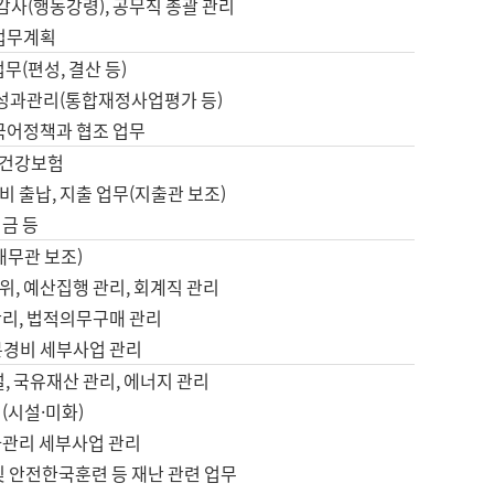
 감사(행동강령), 공무직 총괄 관리
 업무계획
업무(편성, 결산 등)
, 성과관리(통합재정사업평가 등)
 국어정책과 협조 업무
, 건강보험
 출납, 지출 업무(지출관 보조)
금 등
재무관 보조)
, 예산집행 관리, 회계직 관리
관리, 법적의무구매 관리
본경비 세부사업 관리
설, 국유재산 관리, 에너지 관리
(시설·미화)
사관리 세부사업 관리
및 안전한국훈련 등 재난 관련 업무