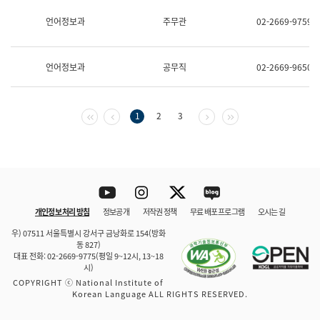
보
과
언어정보과
주무관
02-2669-9759
한
국
어
언어정보과
공무직
02-2669-9650
진
흥
과
수
첫 페이지
이전 페이지
다음 페이지
마지막 페이지
1
2
3
어
점
자
진
흥
과
Youtube
Instagram
Twitter
blog
개인정보 처리 방침
정보공개
저작권 정책
무료 배포 프로그램
오시는 길
바로 가기
문체부와 소속기관
우) 07511 서울특별시 강서구 금낭화로 154(방화
동 827)
대표 전화: 02-2669-9775(평일 9~12시, 13~18
시)
COPYRIGHT ⓒ National Institute of
Korean Language ALL RIGHTS RESERVED.