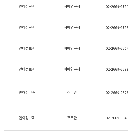
명,
교
언어정보과
학예연구사
02-2669-9751
직
육
위/
연
직
수
급,
과
언어정보과
학예연구사
02-2669-9753
전
어
화,
문
담
연
당
구
언어정보과
학예연구사
02-2669-9614
업
실
무)
어
문
연
언어정보과
학예연구사
02-2669-9638
구
과
어
문
연
언어정보과
주무관
02-2669-9628
구
과
(사
전
팀)
언어정보과
주무관
02-2669-9649
언
어
정