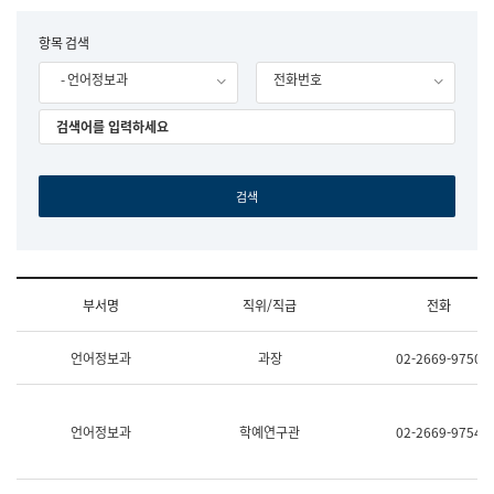
립
국
F
항목 검색
어
o
원
- 언어정보과
전화번호
r
조
m
직
도
국
어
원
원
장
기
획
연
수
부서명
직위/직급
전화
부
기
조
획
언어정보과
과장
02-2669-9750
직
운
및
영
업
과
무
공
언어정보과
학예연구관
02-2669-9754
소
공
개
언
(부
어
서
과