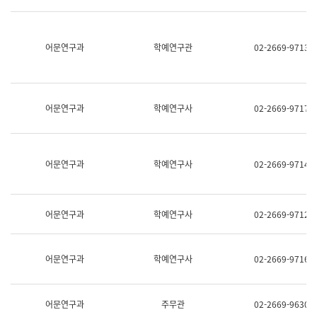
명,
교
직
육
위/
연
직
어문연구과
학예연구관
02-2669-9713
수
급,
과
전
어
화,
문
담
연
당
구
어문연구과
학예연구사
02-2669-9717
업
실
무)
어
문
연
어문연구과
학예연구사
02-2669-9714
구
과
어
문
어문연구과
학예연구사
02-2669-9712
연
구
과
(사
어문연구과
학예연구사
02-2669-9716
전
팀)
언
어
어문연구과
주무관
02-2669-9630
정