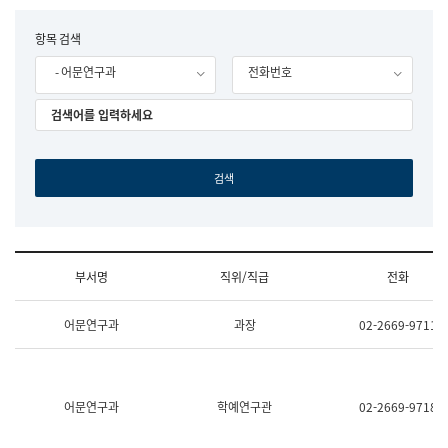
립
국
F
항목 검색
어
o
원
- 어문연구과
전화번호
r
조
m
직
도
국
어
원
원
장
기
획
연
수
부서명
직위/직급
전화
부
기
조
획
어문연구과
과장
02-2669-9711
직
운
및
영
업
과
무
공
소
공
어문연구과
학예연구관
02-2669-9718
개
언
(부
어
서
과