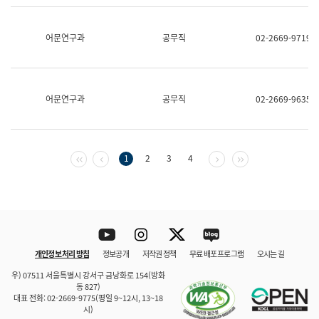
보
과
한
어문연구과
공무직
02-2669-9719
국
어
진
흥
과
어문연구과
공무직
02-2669-9635
수
어
점
자
진
첫 페이지
이전 페이지
다음 페이지
마지막 페이지
1
2
3
4
흥
과
Youtube
Instagram
Twitter
blog
개인정보 처리 방침
정보공개
저작권 정책
무료 배포 프로그램
오시는 길
바로 가기
문체부와 소속기관
우) 07511 서울특별시 강서구 금낭화로 154(방화
동 827)
대표 전화: 02-2669-9775(평일 9~12시, 13~18
시)