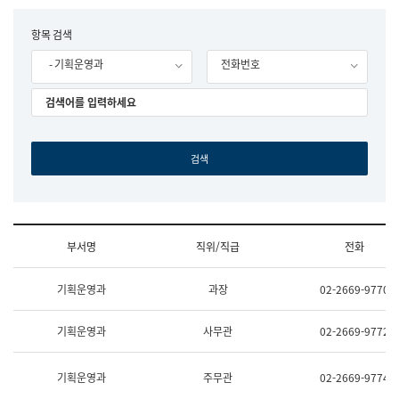
립
국
F
항목 검색
어
o
원
- 기획운영과
전화번호
r
조
m
직
도
국
어
원
원
장
기
획
연
수
부서명
직위/직급
전화
부
기
조
획
기획운영과
과장
02-2669-9770
직
운
및
영
업
과
기획운영과
사무관
02-2669-9772
무
공
소
공
개
언
기획운영과
주무관
02-2669-9774
(부
어
서
과