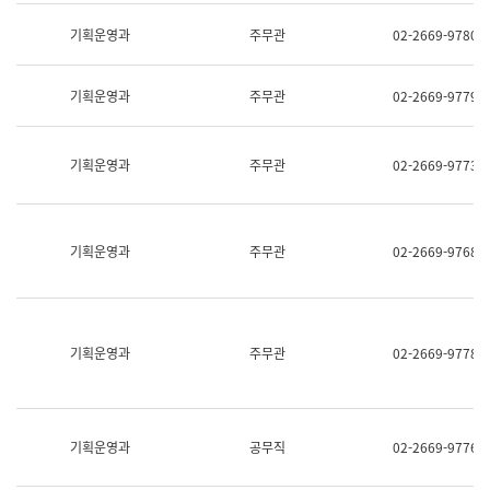
명,
교
직
기획운영과
주무관
02-2669-9780
육
위/
연
직
수
급,
과
기획운영과
주무관
02-2669-9779
전
어
화,
문
담
연
당
기획운영과
주무관
02-2669-9773
구
업
실
무)
어
문
연
기획운영과
주무관
02-2669-9768
구
과
어
문
연
구
기획운영과
주무관
02-2669-9778
과
(사
전
팀)
언
기획운영과
공무직
02-2669-9776
어
정