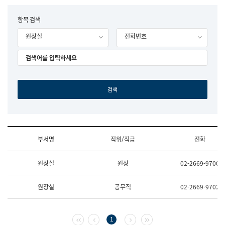
립
국
F
항목 검색
어
o
원
원장실
전화번호
r
조
m
직
도
국
어
원
원
장
기
획
연
수
부서명
직위/직급
전화
부
기
조
획
원장실
원장
02-2669-9700
직
운
및
영
업
과
원장실
공무직
02-2669-9702
무
공
소
공
개
언
(부
어
첫 페이지
이전 페이지
다음 페이지
마지막 페이지
1
서
과