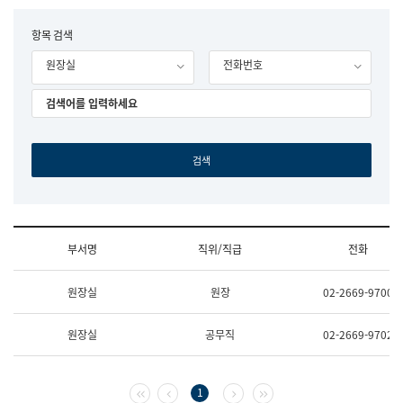
립
국
F
항목 검색
어
o
원
원장실
전화번호
r
조
m
직
도
국
어
원
원
장
기
획
연
수
부서명
직위/직급
전화
부
기
조
획
원장실
원장
02-2669-9700
직
운
및
영
업
과
원장실
공무직
02-2669-9702
무
공
소
공
개
언
(부
어
첫 페이지
이전 페이지
다음 페이지
마지막 페이지
1
서
과