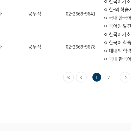
ㅇ 한국어기초
ㅇ 한-외 학습
과
공무직
02-2669-9641
ㅇ 국내 한국
ㅇ 국어원 발간
ㅇ 한국어기초
ㅇ 한국어 학
과
공무직
02-2669-9678
ㅇ 대내외 협력
ㅇ 국내 한국
첫 페이지
이전 페이지
1
2