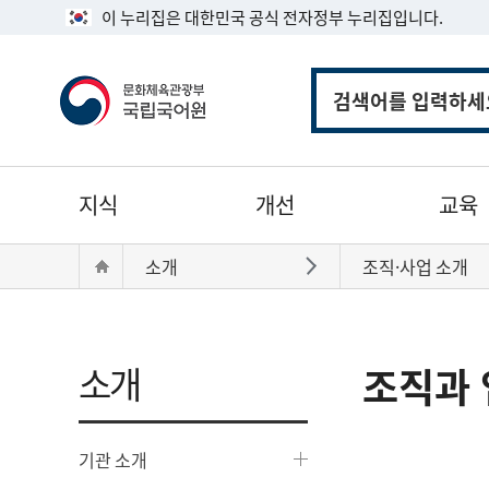
이 누리집은 대한민국 공식 전자정부 누리집입니다.
통
합
검
색
주
지식
개선
교육
메
뉴
현
Home
소개
조직·사업 소개
바로가기
재
위
치:
소개
조직과 
기관 소개