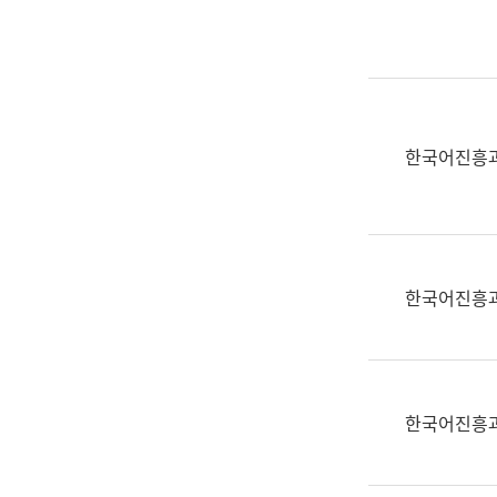
실
어
문
연
구
과
한국어진흥
어
문
연
구
과
한국어진흥
(사
전
팀)
언
어
한국어진흥
정
보
과