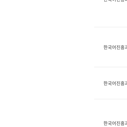
(부
획
서
운
명,
영
직
과
위/
공
직
공
급,
언
한국어진흥
전
어
화,
과
담
교
당
육
업
연
한국어진흥
무)
수
과
어
문
연
구
한국어진흥