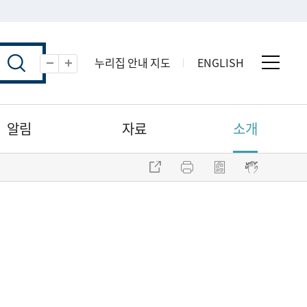
누리집 안내 지도
ENGLISH
전체 
축소
확대
알림
자료
소개
주소 복사
프린트
점자파일 내려받기
점자뷰어 보