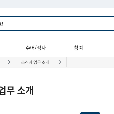
수어/점자
참여
조직과 업무 소개
바로가기
바로가기
업무 소개