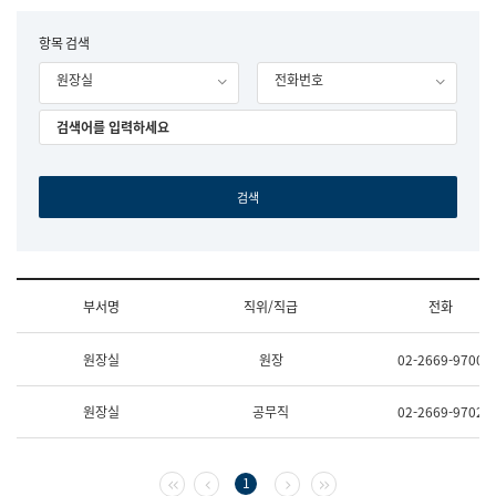
립
국
F
항목 검색
어
o
원
원장실
전화번호
r
조
m
직
도
국
어
원
원
장
기
획
연
수
부서명
직위/직급
전화
부
기
조
획
원장실
원장
02-2669-9700
직
운
및
영
업
과
원장실
공무직
02-2669-9702
무
공
소
공
개
언
(부
어
첫 페이지
이전 페이지
다음 페이지
마지막 페이지
1
서
과