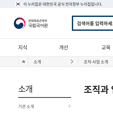
이 누리집은 대한민국 공식 전자정부 누리집입니다.
통
합
검
색
주
지식
개선
교육
메
뉴
현
Home
소개
조직·사업 소개
바로가기
재
위
치:
소개
조직과 
기관 소개