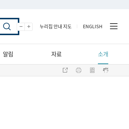
누리집 안내 지도
ENGLISH
전체 
축소
확대
알림
자료
소개
주소 복사
프린트
점자파일 내려받기
점자뷰어 보