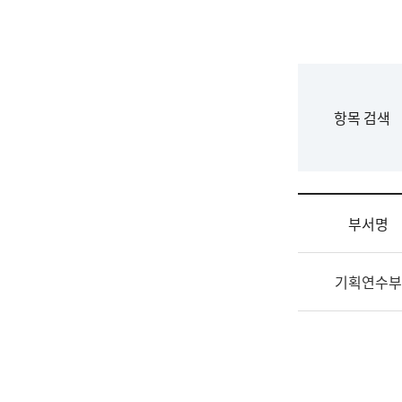
국
립
국
어
원
F
항목 검색
조
o
직
r
도
m
국
어
부서명
원
원
조
장
기획연수부
직
기
및
획
업
연
무
수
소
부
개
기