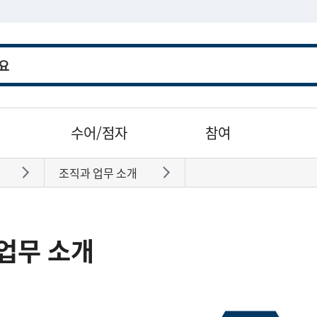
수어/점자
참여
조직과 업무 소개
바로가기
바로가기
업무 소개