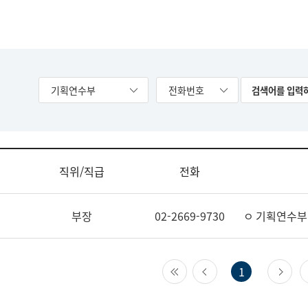
기획연수부
전화번호
직위/직급
전화
부장
02-2669-9730
ㅇ 기획연수부
첫 페이지
이전 페이지
다
1