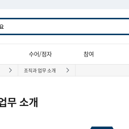
수어/점자
참여
조직과 업무 소개
바로가기
바로가기
업무 소개