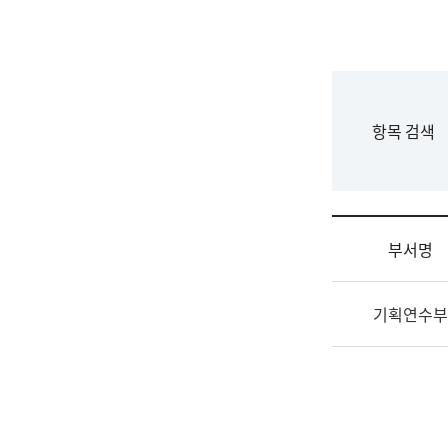
국
립
국
어
원
F
항목 검색
조
o
직
r
도
m
국
어
부서명
원
원
조
장
기획연수부
직
기
및
획
업
연
무
수
소
부
개
기