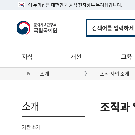
이 누리집은 대한민국 공식 전자정부 누리집입니다.
통
합
검
색
주
지식
개선
교육
메
뉴
현
Home
소개
조직·사업 소개
바로가기
재
위
치:
소개
조직과 
기관 소개