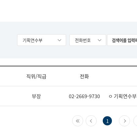
기획연수부
전화번호
직위/직급
전화
부장
02-2669-9730
ㅇ 기획연수부
첫 페이지
이전 페이지
다
1