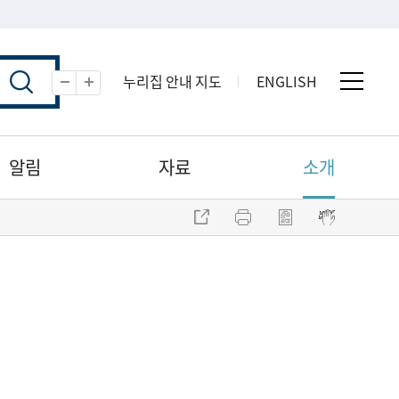
누리집 안내 지도
ENGLISH
전체 
축소
확대
알림
자료
소개
주소 복사
프린트
점자파일 내려받기
점자뷰어 보