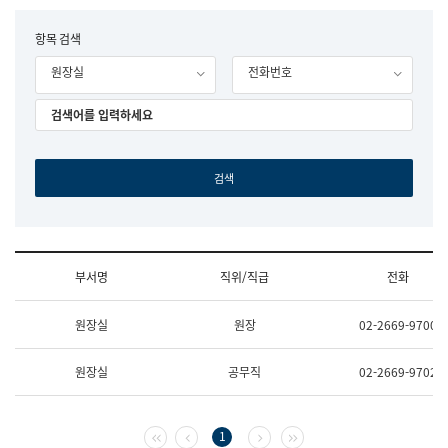
립
국
F
항목 검색
어
o
원
원장실
전화번호
r
조
m
직
도
국
어
원
원
장
기
획
연
수
부서명
직위/직급
전화
부
기
조
획
원장실
원장
02-2669-9700
직
운
및
영
업
과
원장실
공무직
02-2669-9702
무
공
소
공
개
언
(부
어
첫 페이지
이전 페이지
다음 페이지
마지막 페이지
1
서
과