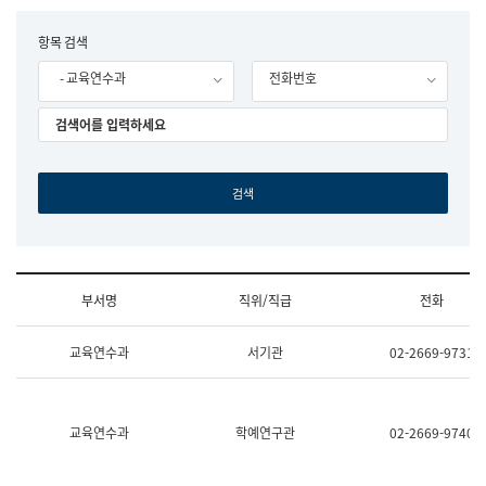
립
국
F
항목 검색
어
o
원
- 교육연수과
전화번호
r
조
m
직
도
국
어
원
원
장
기
획
연
수
부서명
직위/직급
전화
부
기
조
획
교육연수과
서기관
02-2669-9731
직
운
및
영
업
과
무
공
소
공
교육연수과
학예연구관
02-2669-9740
개
언
(부
어
서
과