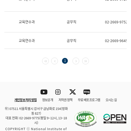
보
과
한
국
교육연수과
공무직
02-2669-9752
어
진
흥
과
교육연수과
공무직
02-2669-9645
수
어
점
자
첫 페이지
이전 페이지
다음 페이지
마지막 페이지
1
진
흥
과
Youtube
Instagram
Twitter
blog
개인정보 처리 방침
정보공개
저작권 정책
무료 배포 프로그램
오시는 길
바로 가기
문체부와 소속기관
우) 07511 서울특별시 강서구 금낭화로 154(방화
동 827)
대표 전화: 02-2669-9775(평일 9~12시, 13~18
시)
COPYRIGHT ⓒ National Institute of