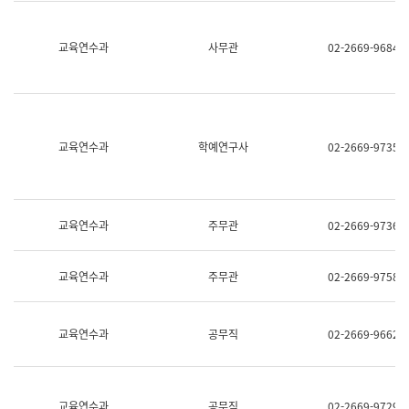
명,
교
직
육
위/
연
교육연수과
사무관
02-2669-9684
직
수
급,
과
전
어
화,
문
담
연
당
구
교육연수과
학예연구사
02-2669-9735
업
실
무)
어
문
연
구
교육연수과
주무관
02-2669-9736
과
어
문
교육연수과
주무관
02-2669-9758
연
구
과
(사
교육연수과
공무직
02-2669-9662
전
팀)
언
어
정
교육연수과
공무직
02-2669-9729