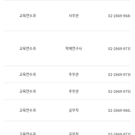
명,
교
직
육
위/
연
교육연수과
사무관
02-2669-9684
직
수
급,
과
전
어
화,
문
담
연
당
구
교육연수과
학예연구사
02-2669-9735
업
실
무)
어
문
연
구
교육연수과
주무관
02-2669-9736
과
어
문
교육연수과
주무관
02-2669-9758
연
구
과
(사
교육연수과
공무직
02-2669-9662
전
팀)
언
어
정
교육연수과
공무직
02-2669-9729