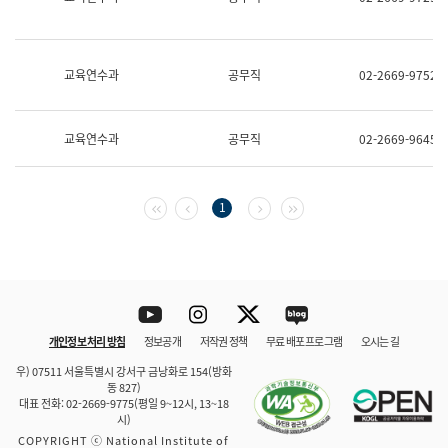
보
과
한
국
교육연수과
공무직
02-2669-9752
어
진
흥
과
교육연수과
공무직
02-2669-9645
수
어
점
자
첫 페이지
이전 페이지
다음 페이지
마지막 페이지
1
진
흥
과
Youtube
Instagram
Twitter
blog
개인정보 처리 방침
정보공개
저작권 정책
무료 배포 프로그램
오시는 길
바로 가기
문체부와 소속기관
우) 07511 서울특별시 강서구 금낭화로 154(방화
동 827)
대표 전화: 02-2669-9775(평일 9~12시, 13~18
시)
COPYRIGHT ⓒ National Institute of