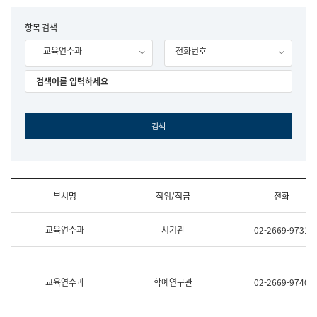
립
국
F
항목 검색
어
o
원
- 교육연수과
전화번호
r
조
m
직
도
국
어
원
원
장
기
획
연
수
부서명
직위/직급
전화
부
기
조
획
교육연수과
서기관
02-2669-9731
직
운
및
영
업
과
무
공
소
공
교육연수과
학예연구관
02-2669-9740
개
언
(부
어
서
과