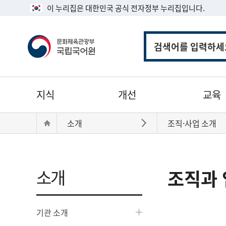
이 누리집은 대한민국 공식 전자정부 누리집입니다.
통
합
검
색
주
지식
개선
교육
메
뉴
현
Home
소개
조직·사업 소개
바로가기
재
위
치:
소개
조직과 
기관 소개