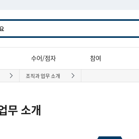
수어/점자
참여
조직과 업무 소개
바로가기
바로가기
업무 소개