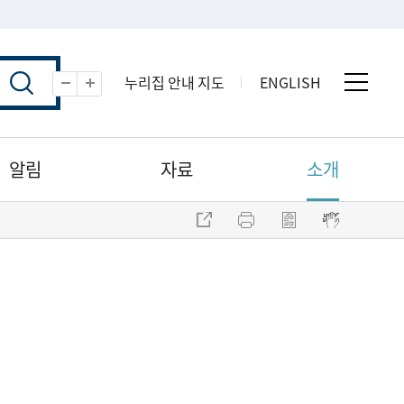
누리집 안내 지도
ENGLISH
전체 
축소
확대
알림
자료
소개
주소 복사
프린트
점자파일 내려받기
점자뷰어 보