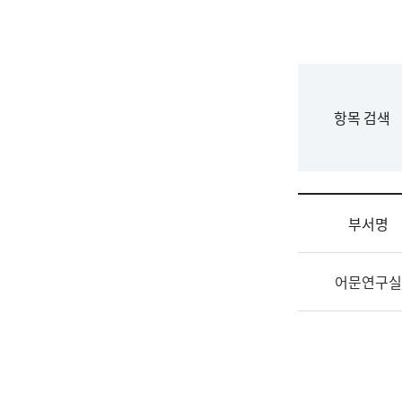
국
립
국
어
원
F
항목 검색
조
o
직
r
도
m
국
어
부서명
원
원
조
장
어문연구실
직
기
및
획
업
연
무
수
소
부
개
기