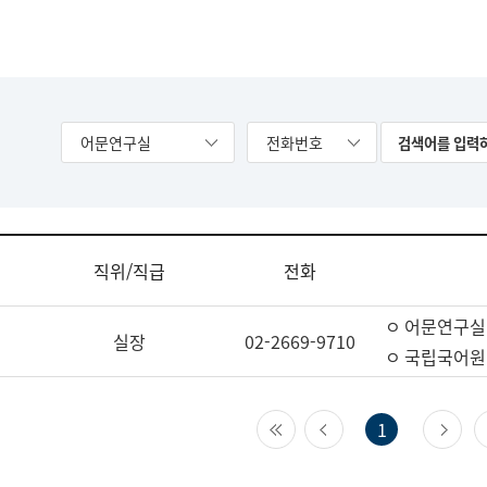
어문연구실
전화번호
직위/직급
전화
ㅇ 어문연구실
실장
02-2669-9710
ㅇ 국립국어원
첫 페이지
이전 페이지
다
1