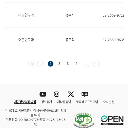
보
과
한
어문연구과
공무직
02-2669-9719
국
어
진
흥
과
어문연구과
공무직
02-2669-9635
수
어
점
자
진
첫 페이지
이전 페이지
다음 페이지
마지막 페이지
1
2
3
4
흥
과
Youtube
Instagram
Twitter
blog
개인정보 처리 방침
정보공개
저작권 정책
무료 배포 프로그램
오시는 길
바로 가기
문체부와 소속기관
우) 07511 서울특별시 강서구 금낭화로 154(방화
동 827)
대표 전화: 02-2669-9775(평일 9~12시, 13~18
시)