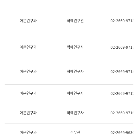
명,
교
직
육
위/
연
직
어문연구과
학예연구관
02-2669-9713
수
급,
과
전
어
화,
문
담
연
당
구
어문연구과
학예연구사
02-2669-9717
업
실
무)
어
문
연
어문연구과
학예연구사
02-2669-9714
구
과
어
문
어문연구과
학예연구사
02-2669-9712
연
구
과
(사
어문연구과
학예연구사
02-2669-9716
전
팀)
언
어
어문연구과
주무관
02-2669-9630
정