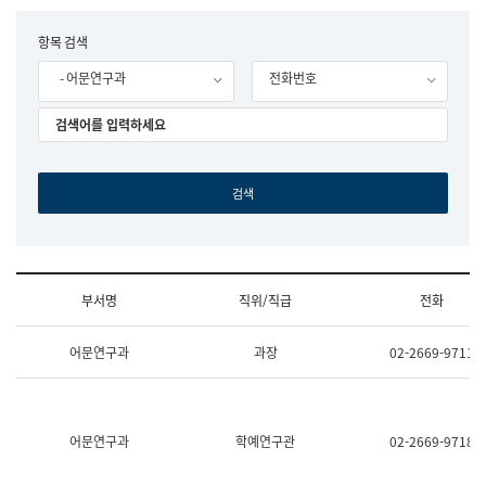
립
국
F
항목 검색
어
o
원
- 어문연구과
전화번호
r
조
m
직
도
국
어
원
원
장
기
획
연
수
부서명
직위/직급
전화
부
기
조
획
어문연구과
과장
02-2669-9711
직
운
및
영
업
과
무
공
소
공
어문연구과
학예연구관
02-2669-9718
개
언
(부
어
서
과