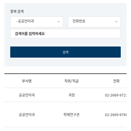
립
국
F
항목 검색
어
o
원
- 공공언어과
전화번호
r
조
m
직
도
국
어
원
원
장
기
획
연
수
부서명
직위/직급
전화
부
기
조
획
공공언어과
과장
02-2669-9721
직
운
및
영
업
과
무
공
공공언어과
학예연구관
02-2669-9766
소
공
개
언
(부
어
서
과