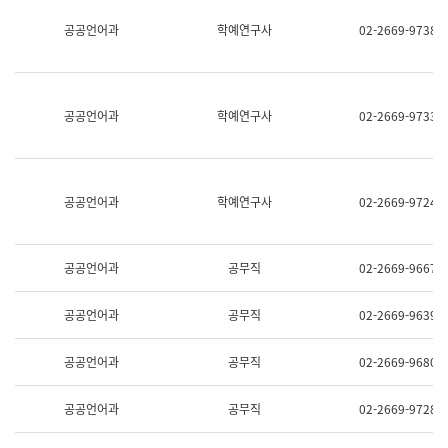
명,
교
공공언어과
학예연구사
02-2669-9738
직
육
위/
연
직
수
급,
과
전
어
공공언어과
학예연구사
02-2669-9733
화,
문
담
연
당
구
업
실
무)
어
공공언어과
학예연구사
02-2669-9724
문
연
구
과
공공언어과
공무직
02-2669-9667
어
문
연
공공언어과
공무직
02-2669-9639
구
과
(사
공공언어과
공무직
02-2669-9680
전
팀)
언
공공언어과
공무직
02-2669-9728
어
정