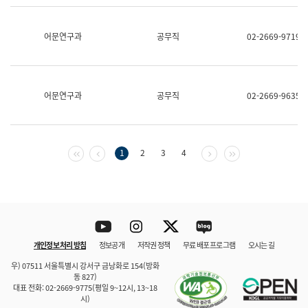
보
과
한
어문연구과
공무직
02-2669-9719
국
어
진
흥
과
어문연구과
공무직
02-2669-9635
수
어
점
자
진
첫 페이지
이전 페이지
다음 페이지
마지막 페이지
1
2
3
4
흥
과
Youtube
Instagram
Twitter
blog
개인정보 처리 방침
정보공개
저작권 정책
무료 배포 프로그램
오시는 길
바로 가기
문체부와 소속기관
우) 07511 서울특별시 강서구 금낭화로 154(방화
동 827)
대표 전화: 02-2669-9775(평일 9~12시, 13~18
시)