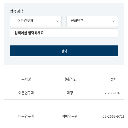
립
국
F
항목 검색
어
o
원
- 어문연구과
전화번호
r
조
m
직
도
국
어
원
원
장
기
획
연
수
부서명
직위/직급
전화
부
기
조
획
어문연구과
과장
02-2669-9711
직
운
및
영
업
과
무
공
소
공
어문연구과
학예연구관
02-2669-9718
개
언
(부
어
서
과