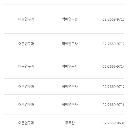
명,
교
직
육
위/
연
직
어문연구과
학예연구관
02-2669-9713
수
급,
과
전
어
화,
문
담
연
당
구
어문연구과
학예연구사
02-2669-9717
업
실
무)
어
문
연
어문연구과
학예연구사
02-2669-9714
구
과
어
문
어문연구과
학예연구사
02-2669-9712
연
구
과
(사
어문연구과
학예연구사
02-2669-9716
전
팀)
언
어
어문연구과
주무관
02-2669-9630
정