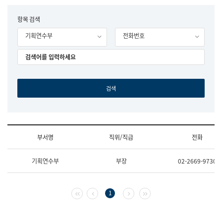
립
국
F
항목 검색
어
o
원
기획연수부
전화번호
r
조
m
직
도
국
어
원
원
장
기
획
연
수
부서명
직위/직급
전화
부
기
조
획
기획연수부
부장
02-2669-9730
직
운
및
영
업
과
무
공
첫 페이지
이전 페이지
다음 페이지
마지막 페이지
1
소
공
개
언
(부
어
서
과