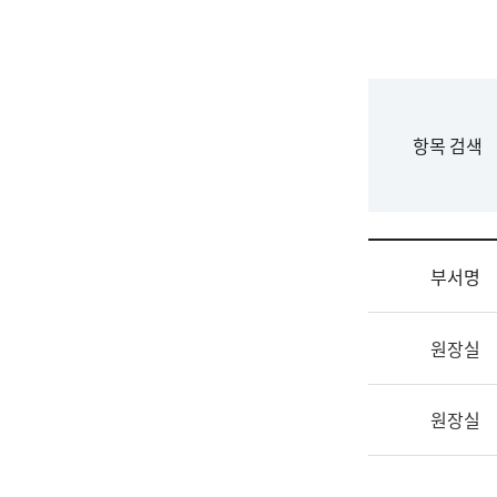
국
립
국
어
원
F
항목 검색
조
o
직
r
도
m
국
어
부서명
원
원
조
장
원장실
직
기
및
획
업
연
원장실
무
수
소
부
개
기