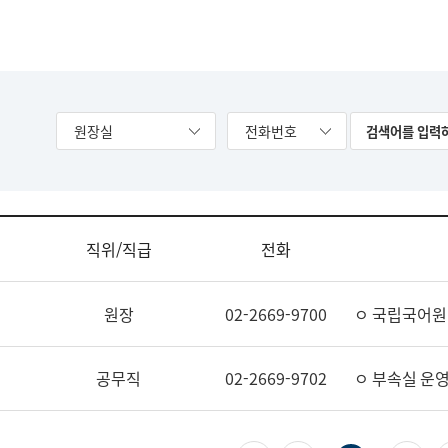
원장실
전화번호
직위/직급
전화
원장
02-2669-9700
ㅇ 국립국어원
공무직
02-2669-9702
ㅇ 부속실 운