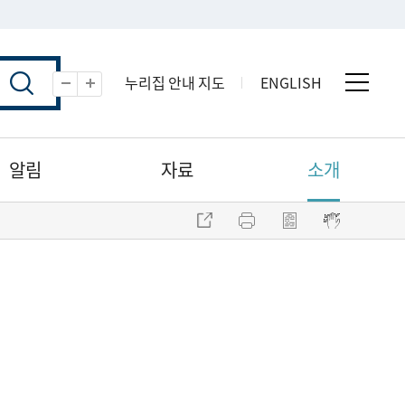
누리집 안내 지도
ENGLISH
전체 
축소
확대
알림
자료
소개
주소 복사
프린트
점자파일 내려받기
점자뷰어 보