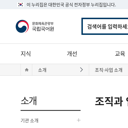
이 누리집은 대한민국 공식 전자정부 누리집입니다.
통
합
검
색
주
지식
개선
교육
메
뉴
현
Home
소개
조직·사업 소개
바로가기
재
위
치:
소개
조직과 
기관 소개