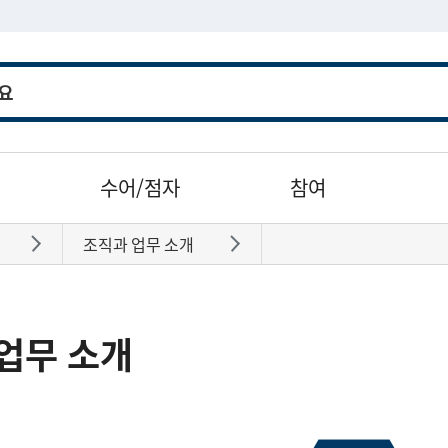
수어/점자
참여
조직과 업무 소개
바로가기
바로가기
업무 소개