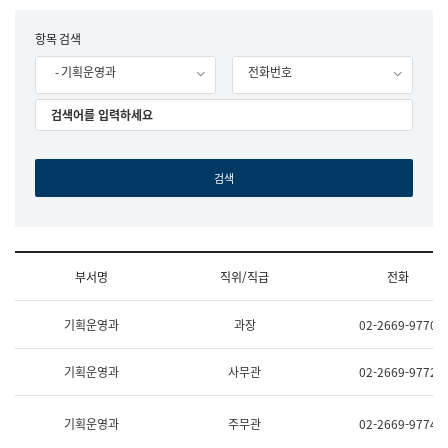
립
국
F
항목 검색
어
o
원
- 기획운영과
전화번호
r
조
m
직
도
국
어
원
원
장
기
획
연
수
부서명
직위/직급
전화
부
기
조
획
기획운영과
과장
02-2669-9770
직
운
및
영
업
과
기획운영과
사무관
02-2669-9772
무
공
소
공
개
언
기획운영과
주무관
02-2669-9774
(부
어
서
과