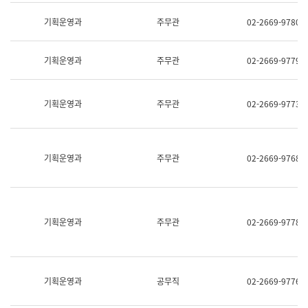
명,
교
직
기획운영과
주무관
02-2669-9780
육
위/
연
직
수
급,
과
기획운영과
주무관
02-2669-9779
전
어
화,
문
담
연
당
기획운영과
주무관
02-2669-9773
구
업
실
무)
어
문
연
기획운영과
주무관
02-2669-9768
구
과
어
문
연
구
기획운영과
주무관
02-2669-9778
과
(사
전
팀)
언
기획운영과
공무직
02-2669-9776
어
정