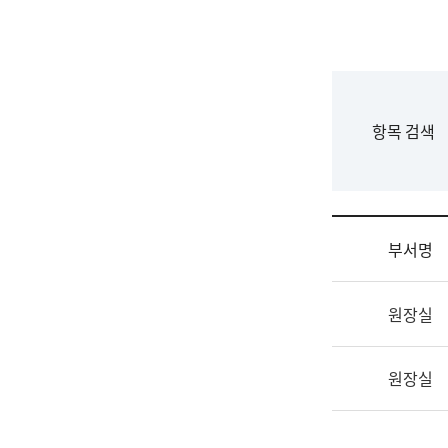
국
립
국
어
원
F
항목 검색
조
o
직
r
도
m
국
어
부서명
원
원
조
장
원장실
직
기
및
획
업
연
원장실
무
수
소
부
개
기