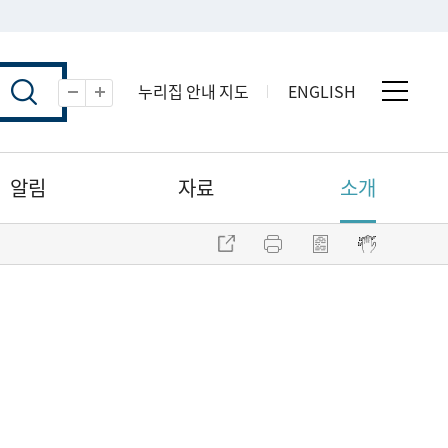
누리집 안내 지도
ENGLISH
전체 
축소
확대
알림
자료
소개
주소 복사
프린트
점자파일 내려받기
점자뷰어 보