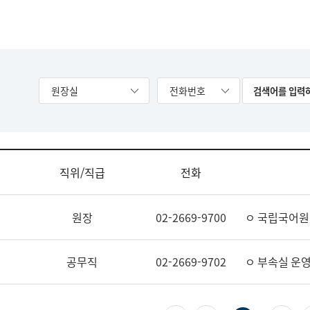
원장실
전화번호
직위/직급
전화
원장
02-2669-9700
ㅇ 국립국어원
공무직
02-2669-9702
ㅇ 부속실 운