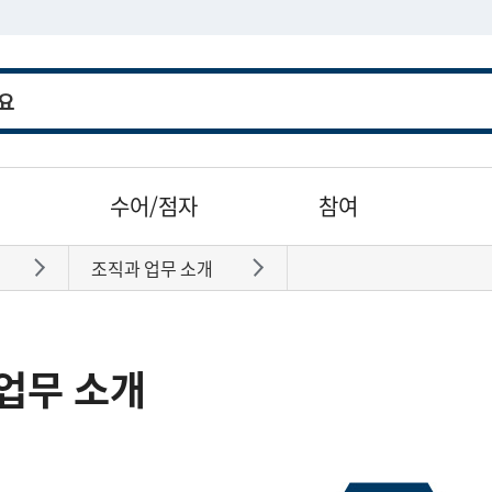
수어/점자
참여
조직과 업무 소개
바로가기
바로가기
업무 소개