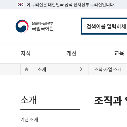
이 누리집은 대한민국 공식 전자정부 누리집입니다.
통
합
검
색
주
지식
개선
교육
메
뉴
현
Home
소개
조직·사업 소개
바로가기
재
위
치:
소개
조직과 
기관 소개