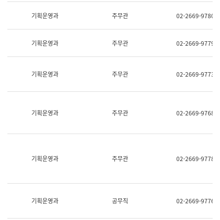
명,
교
직
기획운영과
주무관
02-2669-9780
육
위/
연
직
수
급,
과
기획운영과
주무관
02-2669-9779
전
어
화,
문
담
연
당
기획운영과
주무관
02-2669-9773
구
업
실
무)
어
문
연
기획운영과
주무관
02-2669-9768
구
과
어
문
연
구
기획운영과
주무관
02-2669-9778
과
(사
전
팀)
언
기획운영과
공무직
02-2669-9776
어
정