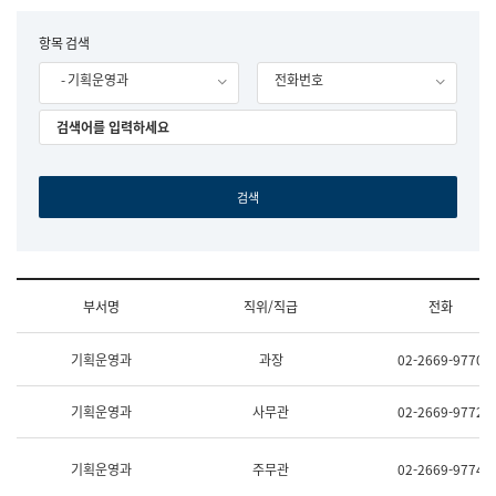
립
국
F
항목 검색
어
o
원
- 기획운영과
전화번호
r
조
m
직
도
국
어
원
원
장
기
획
연
수
부서명
직위/직급
전화
부
기
조
획
기획운영과
과장
02-2669-9770
직
운
및
영
업
과
기획운영과
사무관
02-2669-9772
무
공
소
공
개
언
기획운영과
주무관
02-2669-9774
(부
어
서
과