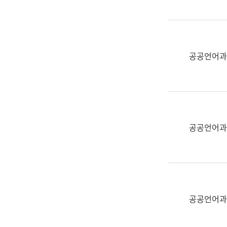
(부
획
서
운
명,
영
직
과
위/
공공언어과
공
직
공
급,
언
전
어
화,
과
담
교
공공언어과
당
육
업
연
무)
수
과
어
문
공공언어과
연
구