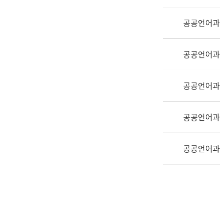
실
어
공공언어과
문
연
구
공공언어과
과
어
문
공공언어과
연
구
공공언어과
과
(사
전
공공언어과
팀)
언
어
정
보
과