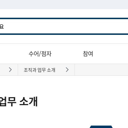
수어/점자
참여
조직과 업무 소개
바로가기
바로가기
업무 소개