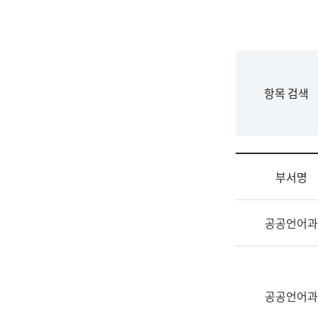
국
립
국
어
원
F
항목 검색
조
o
직
r
도
m
국
어
부서명
원
원
조
장
공공언어과
직
기
및
획
업
연
무
수
소
공공언어과
부
개
기