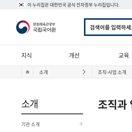
이 누리집은 대한민국 공식 전자정부 누리집입니다.
통
합
검
색
주
지식
개선
교육
메
뉴
현
Home
소개
조직·사업 소개
바로가기
재
위
치:
소개
조직과 
기관 소개