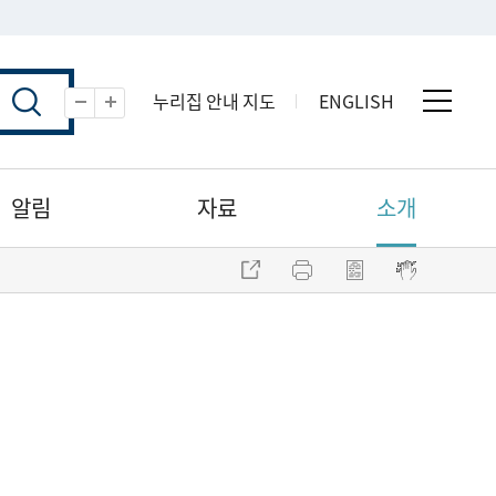
누리집 안내 지도
ENGLISH
전체 
축소
확대
알림
자료
소개
주소 복사
프린트
점자파일 내려받기
점자뷰어 보