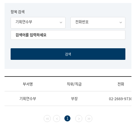
립
국
F
항목 검색
어
o
원
기획연수부
전화번호
r
조
m
직
도
국
어
원
원
장
기
획
연
수
부서명
직위/직급
전화
부
기
조
획
기획연수부
부장
02-2669-9730
직
운
및
영
업
과
무
공
첫 페이지
이전 페이지
다음 페이지
마지막 페이지
1
소
공
개
언
(부
어
서
과