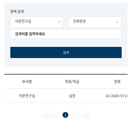
립
국
F
항목 검색
어
o
원
어문연구실
전화번호
r
조
m
직
도
국
어
원
원
장
기
획
연
수
부서명
직위/직급
전화
부
기
조
획
어문연구실
실장
02-2669-9710
직
운
및
영
업
과
무
공
첫 페이지
이전 페이지
다음 페이지
마지막 페이지
1
소
공
개
언
(부
어
서
과