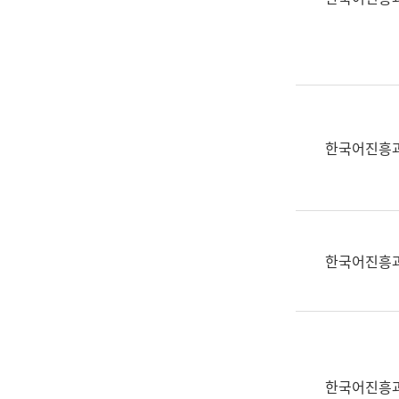
(부
획
서
운
명,
영
직
과
위/
공
직
공
급,
언
한국어진흥
전
어
화,
과
담
교
당
육
업
연
한국어진흥
무)
수
과
어
문
연
구
한국어진흥