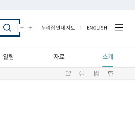
누리집 안내 지도
ENGLISH
전체 
축소
확대
알림
자료
소개
주소 복사
프린트
점자파일 내려받기
점자뷰어 보