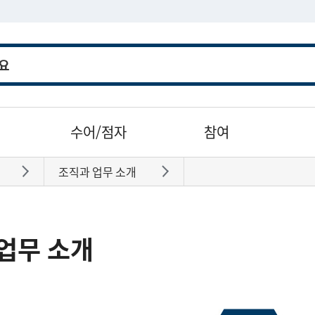
수어/점자
참여
조직과 업무 소개
바로가기
바로가기
업무 소개