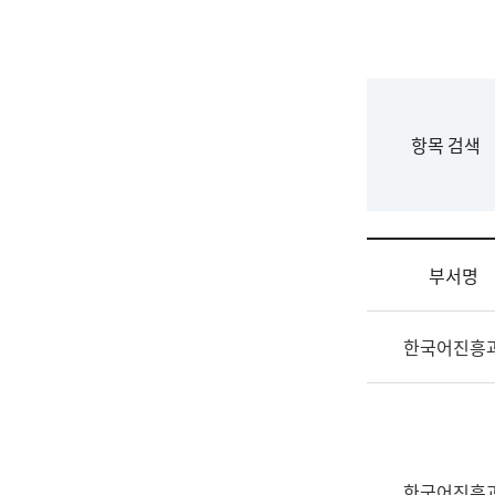
국
립
국
어
원
F
항목 검색
조
o
직
r
도
m
국
어
부서명
원
원
조
장
한국어진흥
직
기
및
획
업
연
무
수
소
부
개
기
한국어진흥