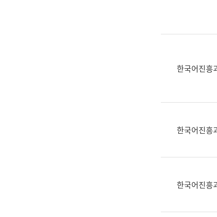
실
어
문
연
구
과
한국어진흥
어
문
연
구
과
한국어진흥
(사
전
팀)
언
어
한국어진흥
정
보
과