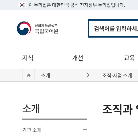
이 누리집은 대한민국 공식 전자정부 누리집입니다.
통
합
검
색
주
지식
개선
교육
메
뉴
현
Home
소개
조직·사업 소개
바로가기
재
위
치:
소개
조직과 
기관 소개