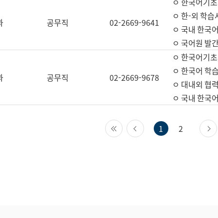
ㅇ 한국어기초
ㅇ 한-외 학습
과
공무직
02-2669-9641
ㅇ 국내 한국
ㅇ 국어원 발간
ㅇ 한국어기초
ㅇ 한국어 학
과
공무직
02-2669-9678
ㅇ 대내외 협력
ㅇ 국내 한국
첫 페이지
이전 페이지
1
2