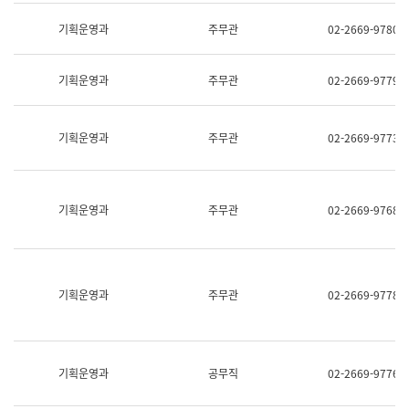
명,
교
직
기획운영과
주무관
02-2669-9780
육
위/
연
직
수
급,
과
기획운영과
주무관
02-2669-9779
전
어
화,
문
담
연
당
기획운영과
주무관
02-2669-9773
구
업
실
무)
어
문
연
기획운영과
주무관
02-2669-9768
구
과
어
문
연
구
기획운영과
주무관
02-2669-9778
과
(사
전
팀)
언
기획운영과
공무직
02-2669-9776
어
정