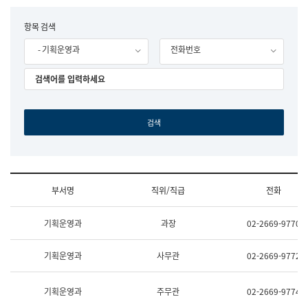
립
국
F
항목 검색
어
o
원
- 기획운영과
전화번호
r
조
m
직
도
국
어
원
원
장
기
획
연
수
부서명
직위/직급
전화
부
기
조
획
기획운영과
과장
02-2669-9770
직
운
및
영
업
과
기획운영과
사무관
02-2669-9772
무
공
소
공
개
언
기획운영과
주무관
02-2669-9774
(부
어
서
과