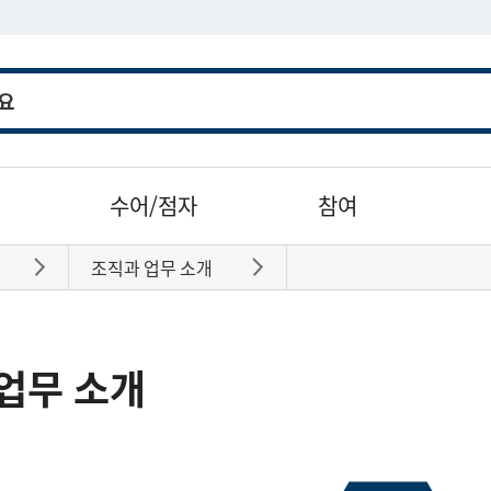
수어/점자
참여
조직과 업무 소개
바로가기
바로가기
업무 소개