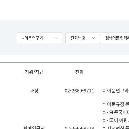
- 어문연구과
전화번호
직위/직급
전화
과장
02-2669-9711
ㅇ 어문연구과
ㅇ 어문규정 
ㅇ <표준국어
ㅇ <국어 어원
학예연구관
02-2669-9718
ㅇ 사전편찬 