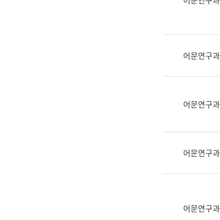
어문연구과
실
어
문
연
구
어문연구과
과
어
문
연
어문연구과
구
과
(사
전
어문연구과
팀)
언
어
정
보
어문연구과
과