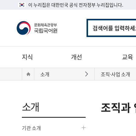
이 누리집은 대한민국 공식 전자정부 누리집입니다.
통
합
검
색
주
지식
개선
교육
메
뉴
현
Home
소개
조직·사업 소개
바로가기
재
위
치:
소개
조직과 
기관 소개