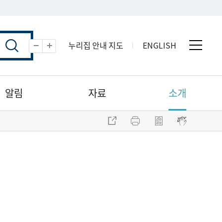
누리집 안내 지도
ENGLISH
전체 
축소
확대
알림
자료
소개
주소 복사
프린트
점자파일 내려받기
점자뷰어 보