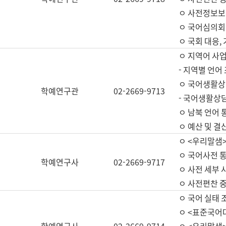
ㅇ 사전정보보
ㅇ 국어심의회
ㅇ 국회 대응,
ㅇ 지역어 사
- 지역별 언어
ㅇ 국어생활상
학예연구관
02-2669-9713
- 국어생활상담
ㅇ 남북 언어 
ㅇ 예산 및 결산(
ㅇ <우리말샘>
ㅇ 국어사전 통
학예연구사
02-2669-9717
ㅇ 사전 세부 사
ㅇ 사전편찬 
ㅇ 국어 실태 
ㅇ <표준국어