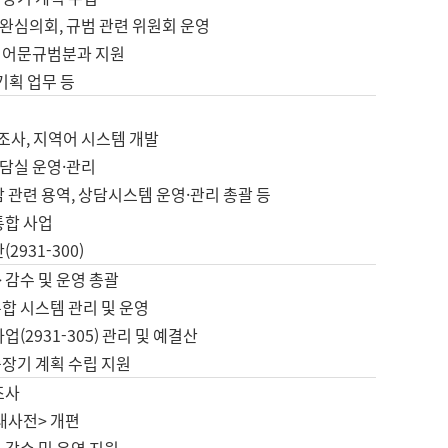
완심의회, 규범 관련 위원회 운영
 어문규범분과 지원
 기획 업무 등
업
 조사, 지역어 시스템 개발
담실 운영·관리
 관련 용역, 상담시스템 운영·관리 총괄 등
통합 사업
2931-300)
 감수 및 운영 총괄
합 시스템 관리 및 운영
업(2931-305) 관리 및 예결산
중장기 계획 수립 지원
조사
대사전> 개편