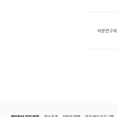
한
국
어
진
흥
어문연구과
과
수
어
점
자
진
흥
과
개인정보 처리 방침
정보공개
저작권 정책
무료 배포 프로그램