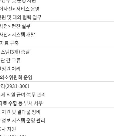
 감수 및 운영 지원
국어사전> 서비스 운영
민원 및 대외 협력 업무
사전> 편찬 실무
사전> 시스템 개발
자료 구축
스템(3개) 총괄
관 간 교류
민청원 처리
의소위원회 운영
(2931-300)
제 직원 급여·복무 관리
 자료 수합 등 부서 서무
 지원 및 결과물 정비
 정보 시스템 운영 관리
조사 지원