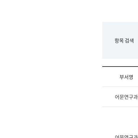
국
립
국
어
원
F
항목 검색
조
o
직
r
도
m
국
어
부서명
원
원
조
장
어문연구과
직
기
및
획
업
연
무
수
소
부
개
기
어문연구과