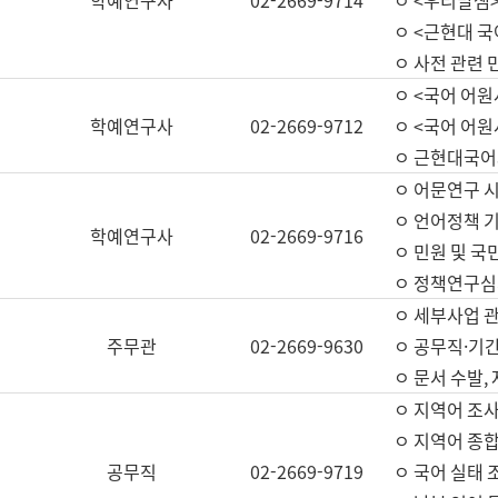
학예연구사
02-2669-9714
ㅇ <우리말샘>
ㅇ <근현대 
ㅇ 사전 관련 
ㅇ <국어 어원
학예연구사
02-2669-9712
ㅇ <국어 어원
ㅇ 근현대국어
ㅇ 어문연구 시
ㅇ 언어정책 기
학예연구사
02-2669-9716
ㅇ 민원 및 국
ㅇ 정책연구심
ㅇ 세부사업 관리
주무관
02-2669-9630
ㅇ 공무직·기간
ㅇ 문서 수발,
ㅇ 지역어 조사
ㅇ 지역어 종합
공무직
02-2669-9719
ㅇ 국어 실태 