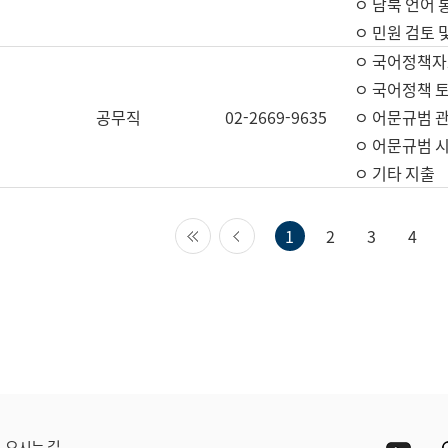
ㅇ 남북 언어 
ㅇ 민원 검토 
ㅇ 국어정책자
ㅇ 국어정책 
공무직
02-2669-9635
ㅇ 어문규범 
ㅇ 어문규범 
ㅇ 기타 지출
첫 페이지
이전 페이지
1
2
3
4
Yout
오시는 길