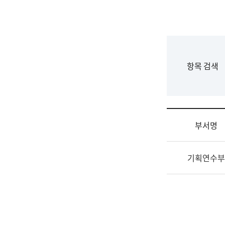
국
립
국
어
원
F
항목 검색
조
o
직
r
도
m
국
어
부서명
원
원
조
장
기획연수부
직
기
및
획
업
연
무
수
소
부
개
기