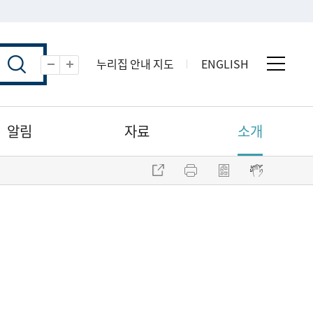
누리집 안내 지도
ENGLISH
전체 
축소
확대
알림
자료
소개
주소 복사
프린트
점자파일 내려받기
점자뷰어 보