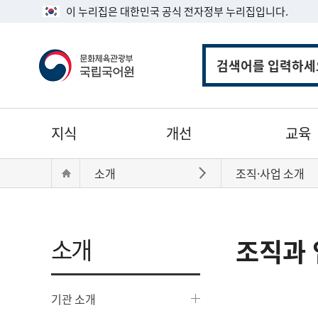
이 누리집은 대한민국 공식 전자정부 누리집입니다.
통
합
검
색
주
지식
개선
교육
메
뉴
현
Home
소개
조직·사업 소개
바로가기
재
위
치:
소개
조직과 
기관 소개