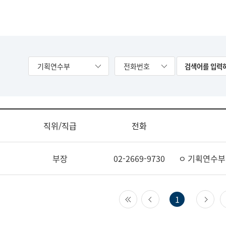
기획연수부
전화번호
직위/직급
전화
부장
02-2669-9730
ㅇ 기획연수부
첫 페이지
이전 페이지
다
1