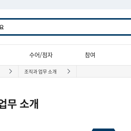
수어/점자
참여
조직과 업무 소개
바로가기
바로가기
업무 소개